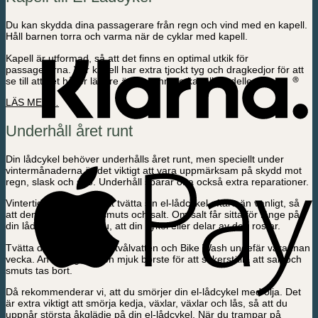
Du kan skydda dina passagerare från regn och vind med en kapell.
Håll barnen torra och varma när de cyklar med kapell.
Kapell är utformad, så att det finns en optimal utkik för
passagerarna. Vår kapell har extra tjockt tyg och dragkedjor för att
se till att det håller längre än de tunnare kapell modellerna.
LÄS MER…
Underhåll året runt
Din lådcykel behöver underhålls året runt, men speciellt under
vintermånaderna är det viktigt att vara uppmärksam på skydd mot
regn, slask och snö. Underhåll sparar ofta också extra reparationer.
Vintertid är det viktigt att tvätta sin el-lådcykel oftare än vanligt, så
att den hålls ren från smuts och salt. Om salt får sitta för länge på
din lådcykel riskerar du, att din cykel eller delar av den rostar.
Tvätta din lådcykel med tvålvatten och Bike Wash ungefär varannan
vecka. Använd gärna en mjuk borste för att säkerställa att salt och
smuts tas bort.
Då rekommenderar vi, att du smörjer din el-lådcykel med olja. Det
är extra viktigt att smörja kedja, växlar, växlar och lås, så att du
uppnår största åkglädje på din el-lådcykel. När du trampar på