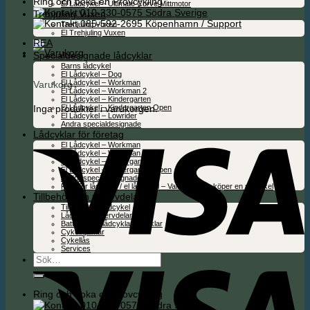
Ring och boka en Provcykling
El Lådcykel – Ultimate Curve Mittmotor
010-330-0575 Södra Sverige
Trehjuling Vuxen
085-592-2695 Köpenhamn / Support
Trehjuling Vuxen
El Trehjuling Vuxen
REA
Specialdesignade lådcyklar
Barns lådcykel
El Lådcykel – Dog
El Lådcykel – Workman
Varukorg
El Lådcykel – Workman 2
El Lådcykel – Kindergarten
Inga produkter i varukorgen.
El Lådcykel – Kindergarten Open
El Lådcykel – Lowrider
Andra specialdesignade
Lådcyklar för företag
El Lådcykel – Workman
El Lådcykel – Workman 2
El Lådcykel – Kindergarten
El Lådcykel – Kindergarten Open
Andra specialdesignade
Folie för lådcykel / el lådcykel – Valfritt när du köper en ny cykel
Tillbehör och reservdelar
Tillbehör för lådcykel
Lådcykel reservdelar
Batterier för lådcyklar & cyklar
Cykelhjälmar
Cykellås
Services
Sök
efter:
Ring och boka en Provcykling
010-330-0575 Södra Sverige