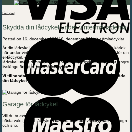
085-592-2695 Köpenhamn / Support
Lådcykel
Skydda din lådcykel under vintermånaderna
Posted on
16. december 2021
16. december 2021
by
Amladcyklar
Är din lådcykel beredd för vintern? Ge din lådcykel lite extra kärlek
här under vintermånaderna. Frost, snö, slask och salt är hårt för din
el-lådcykel, därför är det extra viktigt att du underhåller din el-
lådcykel under denna period. En välskött lådcykel har mycket längre
livslängd än icke-underhållna cyklar.
Vi tillhandahåller flera alternativ, när du vill vårda och skydda
din lådcykel under vintermånaderna:
Garage för lådcykel
Vill du ta extra väl hand om din ellådcykel, så är ett garage det
bästa valet, så att lådcykeln kan stå torrt och väl skyddad från regn
och snö.