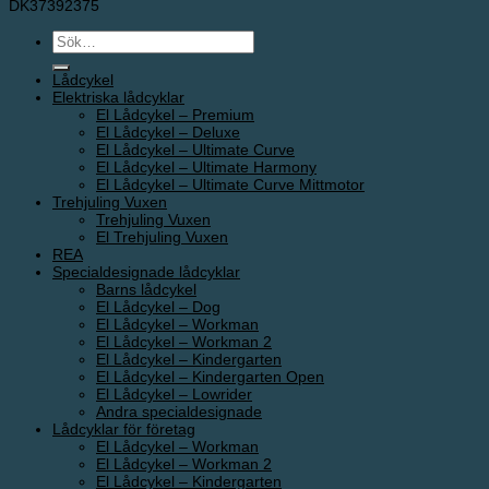
DK37392375
Sök
efter:
Lådcykel
Elektriska lådcyklar
El Lådcykel – Premium
El Lådcykel – Deluxe
El Lådcykel – Ultimate Curve
El Lådcykel – Ultimate Harmony
El Lådcykel – Ultimate Curve Mittmotor
Trehjuling Vuxen
Trehjuling Vuxen
El Trehjuling Vuxen
REA
Specialdesignade lådcyklar
Barns lådcykel
El Lådcykel – Dog
El Lådcykel – Workman
El Lådcykel – Workman 2
El Lådcykel – Kindergarten
El Lådcykel – Kindergarten Open
El Lådcykel – Lowrider
Andra specialdesignade
Lådcyklar för företag
El Lådcykel – Workman
El Lådcykel – Workman 2
El Lådcykel – Kindergarten