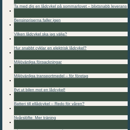
jul
Ta med dig en lådcykel på sommarlovet – blixtsnabb leverans
15
mar
Bensinpriserna faller igen
10
mar
Vilken lådcykel ska jag välja?
09
mar
Hur snabbt cyklar en elektrisk lådcykel?
21
feb
Miljövänliga förpackningar
04
feb
Miljövänliga transportmedel – för företag
02
feb
Byt ut bilen mot en lådcykel!
28
jan
Batteri till ellådcykel – Redo för våren?
25
jan
Nyårslöfte: Mer träning
20
jan