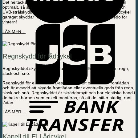
Det heltäckande garaget täcker hela lådcykeln och skyddar den
optimalt, så att den håller i många år. Garaget är inkl. UVA- och
UVB-strålskydd, så din cykel håller även färgen optimalt. Lådcykel
garaget skyddar mot regn och smuts, så din lådcykel är redo för
vintern!
LÄS MER…
Regnskydd för lådcykel
Regnskyddet skyddar frontlådan och dina tillhörigheter från regn,
slask och snö.
Regnskydd för el-lådcykel. Designad i svart och täcker frontlådan
och är avsedd att skydda frontlådan eller eventuella gods från regn,
slask och snö. Regnskyddet är skräddarsytt och har elastiska band i
de bakre hörnen som enkelt monteras, så att det sitter stadigt runt
lådan.
LÄS MER…
Kapell till El Lådcykel