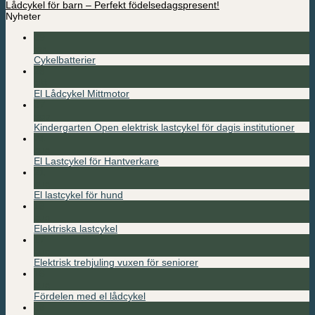
Lådcykel för barn – Perfekt födelsedagspresent!
Nyheter
09
jan
Cykelbatterier
26
okt
El Lådcykel Mittmotor
07
sep
Kindergarten Open elektrisk lastcykel för dagis institutioner
24
aug
El Lastcykel för Hantverkare
21
aug
El lastcykel för hund
18
aug
Elektriska lastcykel
17
aug
Elektrisk trehjuling vuxen för seniorer
16
aug
Fördelen med el lådcykel
08