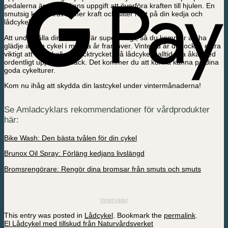
pedalerna är det kedjans uppgift att överföra kraften till hjulen. En
smutsig kedja kräver mer kraft och sliter hårt på din kedja och
lådcykel.
Att underhålla din lådcykel är superviktigt, så du kommer att ha
glädje av din cykel i många år framöver. Vintertid är det också extra
viktigt att hålla koll på däcktrycket, då lådcykeln alltid ska åka med
ordentligt uppblåsta däck. Det kommer du att kunna känna på dina
goda cykelturer.
Kom nu ihåg att skydda din lastcykel under vintermånaderna!
Se Amladcyklars rekommendationer för vårdprodukter
här:
Bike Wash: Den bästa tvålen för din cykel
Brunox Oil Spray: Förläng kedjans livslängd
Bromsrengörare: Rengör dina bromsar från smuts och smuts
Vinterväder
This entry was posted in
Lådcykel
. Bookmark the
permalink
.
El Lådcykel med tillskud från Naturvårdsverket