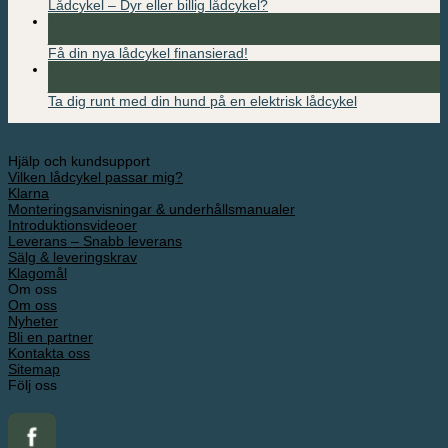
Lådcykel – Dyr eller billig lådcykel?
17
jan
Få din nya lådcykel finansierad!
11
jan
Ta dig runt med din hund på en elektrisk lådcykel
Hjälp och kundsupport
Vilken lådcykel passar mig?
Klarna
Monteringsanvisningar & underhållsmanualer
Introduktionsvideoer
Leverans – Snabb leverans
Sälg & leveringskrav
Klagomål
Om oss
Om oss
Nyheter
Bli en partner
Kontakta oss
Sitemap
Följ oss