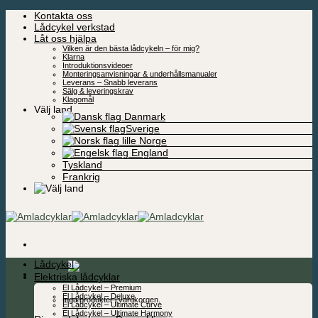
Skip
Kontakta oss
to
Lådcykel verkstad
content
Låt oss hjälpa
Vilken är den bästa lådcykeln – för mig?
Klarna
Introduktionsvideoer
Monteringsanvisningar & underhållsmanualer
Leverans – Snabb leverans
Sälg & leveringskrav
Klagomål
Välj land
Danmark
Sverige
Norge
England
Tyskland
Frankrig
Lådcykel
0,00
kr
Elektriska lådcyklar
El Lådcykel – Premium
El Lådcykel – Deluxe
Inga produkter i varukorgen.
El Lådcykel – Ultimate Curve
El Lådcykel – Ultimate Harmony