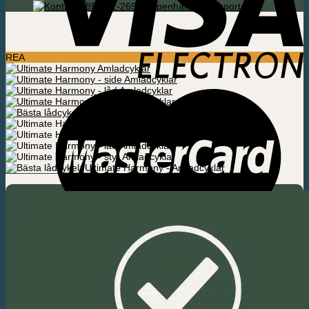
085-592-2695 Köpenhamn / Support
REA