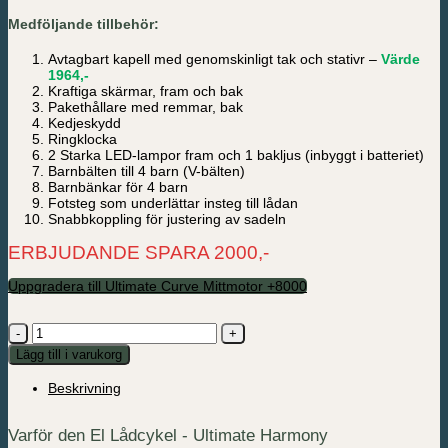
Medföljande tillbehör:
Avtagbart kapell med genomskinligt tak och stativr –
Värde
1964,-
Kraftiga skärmar, fram och bak
Pakethållare med remmar, bak
Kedjeskydd
Ringklocka
2 Starka LED-lampor fram och 1 bakljus (inbyggt i batteriet)
Barnbälten till 4 barn (V-bälten)
Barnbänkar för 4 barn
Fotsteg som underlättar insteg till lådan
Snabbkoppling för justering av sadeln
ERBJUDANDE SPARA 2000,-
Uppgradera till Ultimate Curve Mittmotor +8000
El
Lådcykel
Lägg till i varukorg
-
Ultimate
Beskrivning
Harmony
mängd
Varför den El Lådcykel - Ultimate Harmony