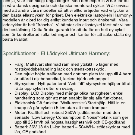
’och ja, vi är inte riktigt unga längre. Med den expertis vi har får du
in våra dansk designade och danska monterad cyklar. Vi är envisa
med att ändra våra modeller så att vi alltid erbjuder vad vi tycker är
den bästa ellastcykeln för priset. Den elektriska lastcykeln Harmony-
modellen är gjord för dig enligt kundens input och önskemål. Våra
laddcyklar är helt ”fräscha”. Vi hämtar din ellastcykel först när vi har
din beställning. Detta är din garanti för att du får en helt ny cykel
som är kontrollerad i alla ledningar och kanter för att säkerställa dig
bästa kvalitet.
Specifikationer - El Lådcykel Ultimate Harmony:
Färg: Mattsvart slimmad ram med ytskikt i 5 lager med
rostskyddsbehandling lack och stenskottsskydd.
Den mjukt böjda trälådan med gott om plats för upp till 4 barn
är utförd i oljebehandlad, lackad björk och poppel.
Styrsystem: Nytt patenterat ”Anti-Tilt” styrsystem hjälper till att
rätta upp cykeln efter en sväng.
Display: LCD Display med många olika hastigheter, enkel
handtering som gör att man snabbt lär sig alla funktioner.
Elektronisk Gå funktion ”Walk-asssist”/Starthjälp. Håll in en
knapp så går cykeln i 5 km utan att man trampar.
Motor: Kraftfull och robust 250W ljudlös motor med den
senaste ”Low Energy Consumption & Noise”-teknik som ger
upp till 25 km/h på högsta hastighetsnivå och CE-godkänd.
Batteri: 36V 13 Ah Li-ion batteri – 504WH– stöldskyddat med
lås, CE godkänd.