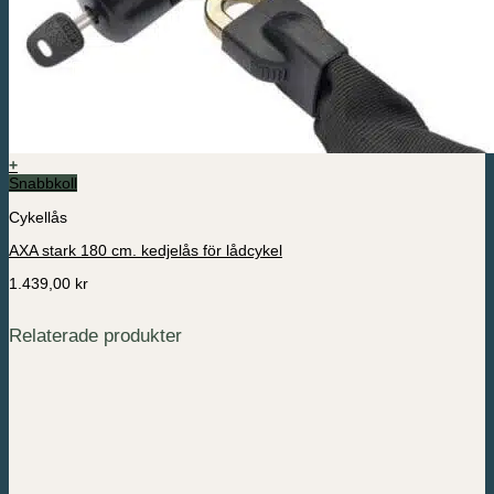
+
Snabbkoll
Cykellås
AXA stark 180 cm. kedjelås för lådcykel
1.439,00
kr
Relaterade produkter