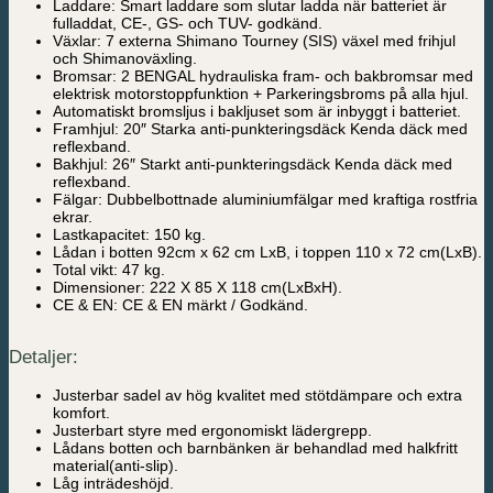
Laddare: Smart laddare som slutar ladda när batteriet är
fulladdat, CE-, GS- och TUV- godkänd.
Växlar: 7 externa Shimano Tourney (SIS) växel med frihjul
och Shimanoväxling.
Bromsar: 2 BENGAL hydrauliska fram- och bakbromsar med
elektrisk motorstoppfunktion + Parkeringsbroms på alla hjul.
Automatiskt bromsljus i bakljuset som är inbyggt i batteriet.
Framhjul: 20″ Starka anti-punkteringsdäck Kenda däck med
reflexband.
Bakhjul: 26″ Starkt anti-punkteringsdäck Kenda däck med
reflexband.
Fälgar: Dubbelbottnade aluminiumfälgar med kraftiga rostfria
ekrar.
Lastkapacitet: 150 kg.
Lådan i botten 92cm x 62 cm LxB, i toppen 110 x 72 cm(LxB).
Total vikt: 47 kg.
Dimensioner: 222 X 85 X 118 cm(LxBxH).
CE & EN: CE & EN märkt / Godkänd.
Detaljer:
Justerbar sadel av hög kvalitet med stötdämpare och extra
komfort.
Justerbart styre med ergonomiskt lädergrepp.
Lådans botten och barnbänken är behandlad med halkfritt
material(anti-slip).
Låg inträdeshöjd.