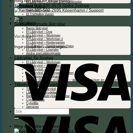
Ring och boka en Provcykling
El Lådcykel – Ultimate Curve Mittmotor
010-330-0575 Södra Sverige
Trehjuling Vuxen
085-592-2695 Köpenhamn / Support
Trehjuling Vuxen
El Trehjuling Vuxen
REA
Specialdesignade lådcyklar
Barns lådcykel
El Lådcykel – Dog
El Lådcykel – Workman
Varukorg
El Lådcykel – Workman 2
El Lådcykel – Kindergarten
Inga produkter i varukorgen.
El Lådcykel – Kindergarten Open
El Lådcykel – Lowrider
Andra specialdesignade
Lådcyklar för företag
El Lådcykel – Workman
El Lådcykel – Workman 2
El Lådcykel – Kindergarten
El Lådcykel – Kindergarten Open
Andra specialdesignade
Folie för lådcykel / el lådcykel – Valfritt när du köper en ny cykel
Tillbehör och reservdelar
Tillbehör för lådcykel
Lådcykel reservdelar
Batterier för lådcyklar & cyklar
Cykelhjälmar
Cykellås
Services
Sök
efter:
Ring och boka en Provcykling
010-330-0575 Södra Sverige