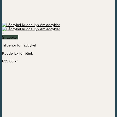
+
Snabbkoll
Tillbehör för lådcykel
Kudde lyx för bänk
639,00
kr