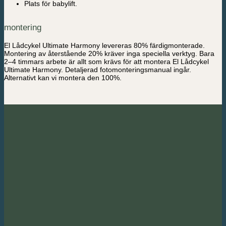
Plats för babylift.
montering
El Lådcykel Ultimate Harmony levereras 80% färdigmonterade.
Montering av återstående 20% kräver inga speciella verktyg. Bara
2–4 timmars arbete är allt som krävs för att montera El Lådcykel
Ultimate Harmony. Detaljerad fotomonteringsmanual ingår.
Alternativt kan vi montera den 100%.