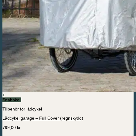
+
Snabbkoll
Tillbehör för lådcykel
Lådcykel garage – Full Cover (regnskydd)
799,00
kr