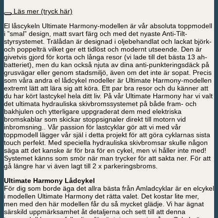
Läs mer (tryck här)
El låscykeln Ultimate Harmony-modellen är vår absoluta toppmodell
i ”smal” design, matt svart färg och med det nyaste Anti-Tilt-
styrsystemet. Trälådan är designad i oljebehandlat och lackat björk-
och poppelträ vilket ger ett tidlöst och modernt utseende. Den är
givetvis gjord för korta och långa resor (vi lade till det bästa 13 ah-
batteriet), men du kan också njuta av dina anti-punkteringsdäck på
grusvägar eller genom stadsmiljö, även om det inte är sopat. Precis
som våra andra el lådcykel modeller är Ultimate Harmony-modellen
extremt lätt att lära sig att köra. Ett par bra resor och du känner att
du har kört lastcykel hela ditt liv. På vår Ultimate Harmony har vi valt
det ultimata hydrauliska skivbromssystemet på både fram- och
bakhjulen och ytterligare uppgraderat dem med elektriska
bromskablar som skickar stoppsignaler direkt till motorn vid
inbromsning.. Vår passion för lastcyklar gör att vi med vår
toppmodell lägger vår själ i detta projekt för att göra cyklarnas sista
touch perfekt. Med speciella hydrauliska skivbromsar skulle någon
säga att det kanske är för bra för en cykel, men vi håller inte med!
Systemet känns som smör när man trycker för att sakta ner. För att
gå längre har vi även lagt till 2 x parkeringsbroms.
Ultimate Harmony Lådcykel
För dig som borde äga det allra bästa från Amladcyklar är en elcykel
i modellen Ultimate Harmony det rätta valet. Det kostar lite mer,
men med den här modellen får du så mycket glädje. Vi har ägnat
särskild uppmärksamhet åt detaljerna och sett till att denna