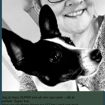
Jag är bara SUPER exit på min nya cykel – allt är
perfekt. Super bra.
Idag var vår första längre tur (17 km i vind och med