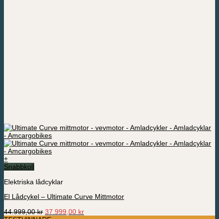
+
Snabbkoll
Elektriska lådcyklar
El Lådcykel – Ultimate Curve Mittmotor
Det
Det
44.999,00
kr
37.999,00
kr
ursprungliga
nuvarande