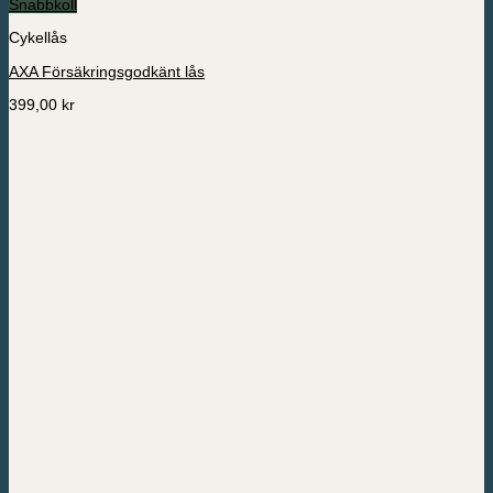
Snabbkoll
Cykellås
AXA Försäkringsgodkänt lås
399,00
kr