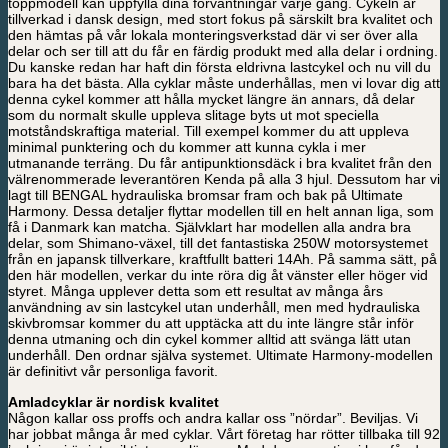
toppmodell kan uppfylla dina förväntningar varje gång. Cykeln är
tillverkad i dansk design, med stort fokus på särskilt bra kvalitet och
den hämtas på vår lokala monteringsverkstad där vi ser över alla
delar och ser till att du får en färdig produkt med alla delar i ordning.
Du kanske redan har haft din första eldrivna lastcykel och nu vill du
bara ha det bästa. Alla cyklar måste underhållas, men vi lovar dig att
denna cykel kommer att hålla mycket längre än annars, då delar
som du normalt skulle uppleva slitage byts ut mot speciella
motståndskraftiga material. Till exempel kommer du att uppleva
minimal punktering och du kommer att kunna cykla i mer
utmanande terräng. Du får antipunktionsdäck i bra kvalitet från den
välrenommerade leverantören Kenda på alla 3 hjul. Dessutom har vi
lagt till BENGAL hydrauliska bromsar fram och bak på Ultimate
Harmony. Dessa detaljer flyttar modellen till en helt annan liga, som
få i Danmark kan matcha. Självklart har modellen alla andra bra
delar, som Shimano-växel, till det fantastiska 250W motorsystemet
från en japansk tillverkare, kraftfullt batteri 14Ah. På samma sätt, på
den här modellen, verkar du inte röra dig åt vänster eller höger vid
styret. Många upplever detta som ett resultat av många års
användning av sin lastcykel utan underhåll, men med hydrauliska
skivbromsar kommer du att upptäcka att du inte längre står inför
denna utmaning och din cykel kommer alltid att svänga lätt utan
underhåll. Den ordnar själva systemet. Ultimate Harmony-modellen
är definitivt vår personliga favorit.
Amladcyklar är nordisk kvalitet
Någon kallar oss proffs och andra kallar oss ”nördar”. Beviljas. Vi
har jobbat många år med cyklar. Vårt företag har rötter tillbaka till 92