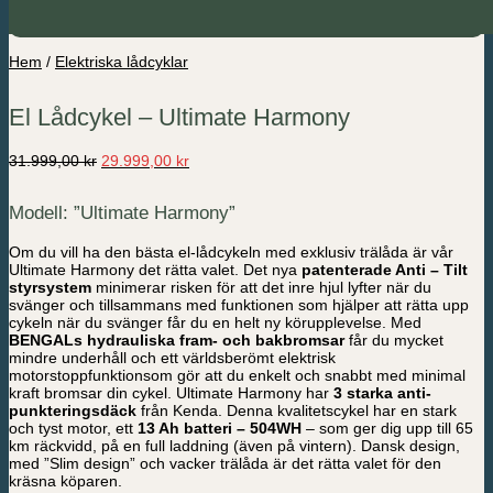
Hem
/
Elektriska lådcyklar
El Lådcykel – Ultimate Harmony
Det
Det
31.999,00
kr
29.999,00
kr
ursprungliga
nuvarande
priset
priset
Modell: ”Ultimate Harmony”
var:
är:
31.999,00 kr.
29.999,00 kr.
Om du vill ha den bästa el-lådcykeln med exklusiv trälåda är vår
Ultimate Harmony det rätta valet. Det nya
patenterade Anti – Tilt
styrsystem
minimerar risken för att det inre hjul lyfter när du
svänger och tillsammans med funktionen som hjälper att rätta upp
cykeln när du svänger får du en helt ny körupplevelse. Med
BENGALs hydrauliska fram- och bakbromsar
får du mycket
mindre underhåll och ett världsberömt elektrisk
motorstoppfunktionsom gör att du enkelt och snabbt med minimal
kraft bromsar din cykel. Ultimate Harmony har
3 starka anti-
punkteringsdäck
från
Kenda. Denna kvalitetscykel har en stark
och tyst motor, ett
13 Ah batteri – 504WH
– som ger dig upp till 65
km räckvidd, på en full laddning (även på vintern). Dansk design,
med ”Slim design” och vacker trälåda är det rätta valet för den
kräsna köparen.