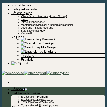
Skip
Kontakta oss
to
Lådcykel verkstad
content
Låt oss hjälpa
Vilken är den bästa lådcykeln – för mig?
Klarna
Introduktionsvideoer
Monteringsanvisningar & underhållsmanualer
Leverans – Snabb leverans
Sälg & leveringskrav
Klagomål
Välj land
Danmark
Sverige
Norge
England
Tyskland
Frankrig
Lådcykel
0,00
kr
Elektriska lådcyklar
El Lådcykel – Premium
El Lådcykel – Deluxe
Inga produkter i varukorgen.
El Lådcykel – Ultimate Curve
El Lådcykel – Ultimate Harmony