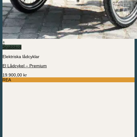
+
Snabbkoll
Elektriska lådcyklar
El Lådcykel – Premium
19.900,00
kr
REA