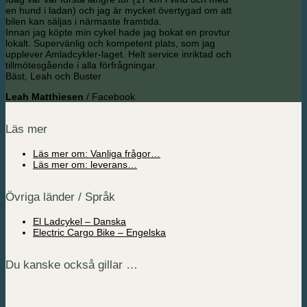
en hund i ladan) och jag är mycket övertygad om att
bilen kan säljas i närmaste framtida.
Innan jag köpte min cykel hade jag bokat en provtur
lokalt. Supervänlig och kompetent plats, som jag
upplever Amladcykler-laget. Helt service inriktad och
tillmötesgående i alla förfrågningar.
Bäst, Leah och Buster
Leah Matthiesen
/
Facebook
Läs mer
Läs mer om: Vanliga frågor…
Läs mer om: leverans…
Övriga länder / Språk
El Ladcykel – Danska
Electric Cargo Bike – Engelska
Du kanske också gillar …