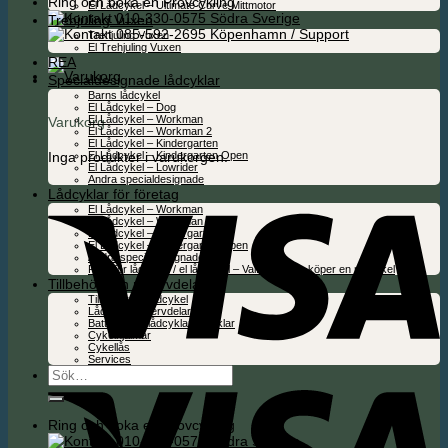
Ring och boka en Provcykling
El Lådcykel – Ultimate Curve Mittmotor
010-330-0575 Södra Sverige
Trehjuling Vuxen
085-592-2695 Köpenhamn / Support
Trehjuling Vuxen
El Trehjuling Vuxen
REA
Specialdesignade lådcyklar
Barns lådcykel
El Lådcykel – Dog
El Lådcykel – Workman
Varukorg
El Lådcykel – Workman 2
El Lådcykel – Kindergarten
Inga produkter i varukorgen.
El Lådcykel – Kindergarten Open
El Lådcykel – Lowrider
Andra specialdesignade
Lådcyklar för företag
El Lådcykel – Workman
El Lådcykel – Workman 2
El Lådcykel – Kindergarten
El Lådcykel – Kindergarten Open
Andra specialdesignade
Folie för lådcykel / el lådcykel – Valfritt när du köper en ny cykel
Tillbehör och reservdelar
Tillbehör för lådcykel
Lådcykel reservdelar
Batterier för lådcyklar & cyklar
Cykelhjälmar
Cykellås
Services
Sök
efter:
Ring och boka en Provcykling
010-330-0575 Södra Sverige