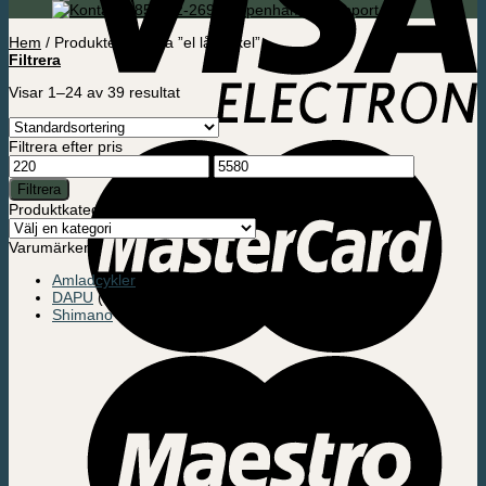
085-592-2695 Köpenhamn / Support
Hem
/
Produkter märkta ”el lådcykel”
Filtrera
Visar 1–24 av 39 resultat
Filtrera efter pris
Min
Max
pris
pris
Filtrera
Produktkategorier
Varumärken
Amladcykler
(35)
DAPU
(2)
Shimano
(2)