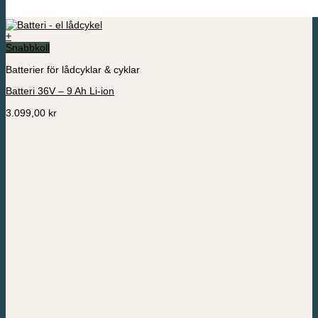
+
Snabbkoll
Batterier för lådcyklar & cyklar
Batteri 36V – 9 Ah Li-ion
3.099,00
kr