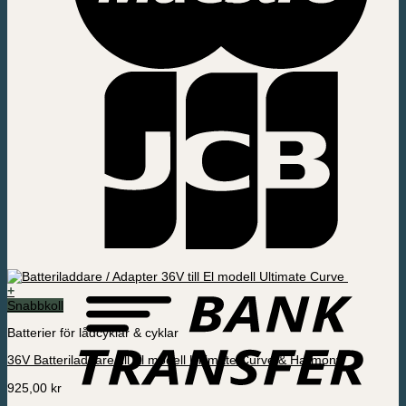
+
Snabbkoll
Batterier för lådcyklar & cyklar
36V Batteriladdare till El modell Ultimate Curve & Harmony
925,00
kr