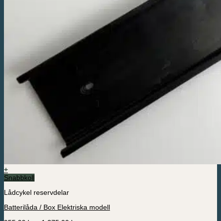
+
Den
Snabbkoll
här
Lådcykel reservdelar
produkten
har
Batterilåda / Box Elektriska modell
flera
varianter.