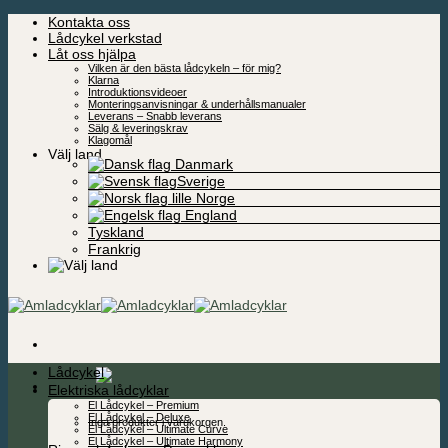
Skip
Kontakta oss
to
Lådcykel verkstad
content
Låt oss hjälpa
Vilken är den bästa lådcykeln – för mig?
Klarna
Introduktionsvideoer
Monteringsanvisningar & underhållsmanualer
Leverans – Snabb leverans
Sälg & leveringskrav
Klagomål
Välj land
Danmark
Sverige
Norge
England
Tyskland
Frankrig
Lådcykel
0,00
kr
Elektriska lådcyklar
El Lådcykel – Premium
El Lådcykel – Deluxe
Inga produkter i varukorgen.
El Lådcykel – Ultimate Curve
El Lådcykel – Ultimate Harmony