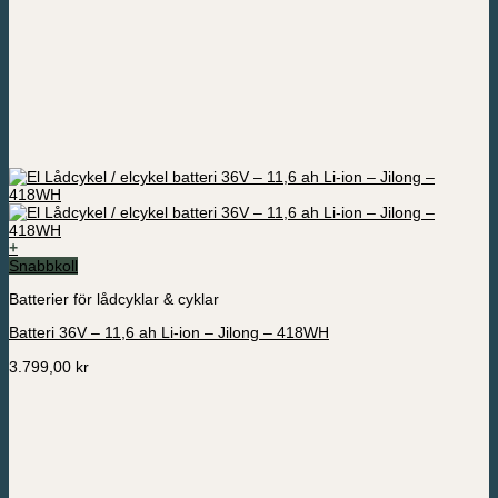
+
Snabbkoll
Batterier för lådcyklar & cyklar
Batteri 36V – 11,6 ah Li-ion – Jilong – 418WH
3.799,00
kr