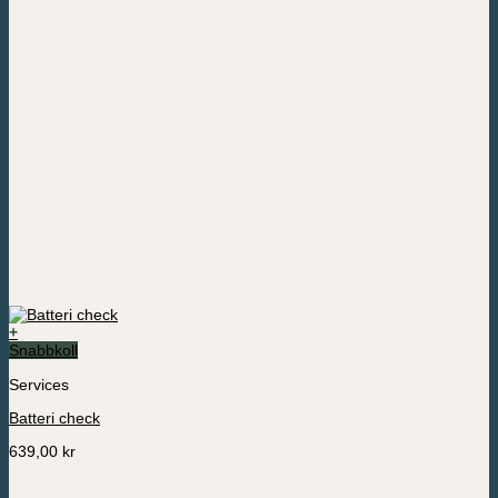
+
Snabbkoll
Services
Batteri check
639,00
kr