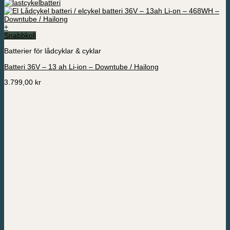
+
Snabbkoll
Batterier för lådcyklar & cyklar
Batteri 36V – 13 ah Li-ion – Downtube / Hailong
3.799,00
kr