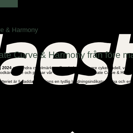
urve & Harmony
timate Curve & Harmony från före m
aj 2024
och andra cykelmärken
. Om du har en yngre cykelmodell, välj 
godkännande och passar vår elektriska modell, Ultimate Curve & Harmo
tteriet är fulladdat. Det finns en tydlig laddningsindikatorlampa och e
rsprunglig laddare kan bära onödigt eller skada batteriet.
väldigt viktigt. Det finna många billiga och väldigt dåliga laddare på mark
ng Family el lådcykel
och många andra elcyklar.
/produkt/batteri-36v-13-ah-li-ion-ultimate-curve/