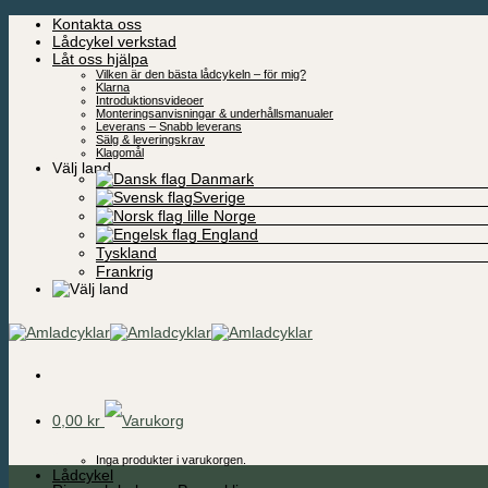
Skip
Kontakta oss
to
Lådcykel verkstad
content
Låt oss hjälpa
Vilken är den bästa lådcykeln – för mig?
Klarna
Introduktionsvideoer
Monteringsanvisningar & underhållsmanualer
Leverans – Snabb leverans
Sälg & leveringskrav
Klagomål
Välj land
Danmark
Sverige
Norge
England
Tyskland
Frankrig
0,00
kr
Inga produkter i varukorgen.
Lådcykel