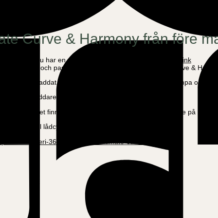
timate Curve & Harmony från före m
j 2024
. Om du har en yngre cykelmodell, välj laddare här:
Link
godkännande och passar vår elektriska modell, Ultimate Curve & Harmo
tteriet är fulladdat. Det finns en tydlig laddningsindikatorlampa och e
rsprunglig laddare kan bära onödigt eller skada batteriet.
väldigt viktigt. Det finna många billiga och väldigt dåliga laddare på mark
ng Family el lådcykel
och många andra elcyklar.
/produkt/batteri-36v-13-ah-li-ion-ultimate-curve/