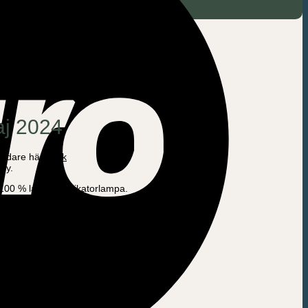
aj 2024
laddare här:
Link
ny.
n 100 % laddad indikatorlampa.
naden tyvärr.