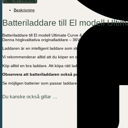
Lägg till i varukorg
till
El
Beskrivning
modell
Ultimate
Batteriladdare till El modell Ul
Curve
&
Harmony
mängd
Batteriladdare till El modell Ultimate Curve & Harmony –
från före ma
Denna högkvalitativa originalladdare – 36V har både CE, GS & TÜV 
Laddaren är en intelligent laddare som slutar ladda automatiskt när ba
Vi rekommenderar alltid att du köper en originalladdare eftersom en u
Köp alltid en bra laddare. Att köpa rätt laddare till din el lådcykel är 
Observera att batteriladdaren också passar:
Coop Mustang / Musta
Se möjligen batterier som passar laddaren här:
https://amladcyklar.se
Du kanske också gillar …