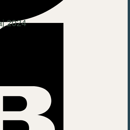
aj 2024
ny.
n 100 % laddad indikatorlampa.
naden tyvärr.