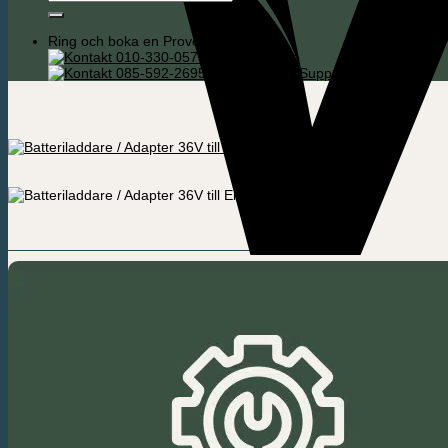
efter:
Ring och boka en Provcykling
010-330-0575 Södra Sverige
085-592-2695 Köpenhamn / Support