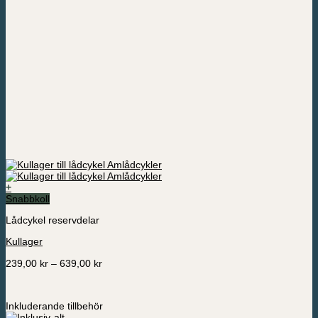
+
Den
Snabbkoll
här
Lådcykel reservdelar
produkten
har
Kullager
flera
varianter.
Prisintervall:
239,00
kr
–
639,00
kr
De
239,00 kr
olika
till
alternativen
639,00 kr
kan
Inkluderande tillbehör
väljas