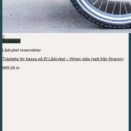
+
Snabbkoll
Lådcykel reservdelar
Träplatta för kassa på El Lådcykel – Höger sida (sett från föraren)
889,00
kr