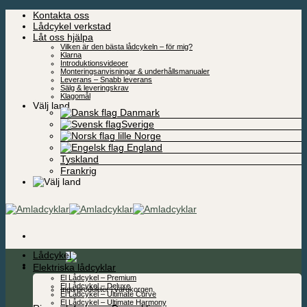
Skip
Kontakta oss
to
Lådcykel verkstad
content
Låt oss hjälpa
Vilken är den bästa lådcykeln – för mig?
Klarna
Introduktionsvideoer
Monteringsanvisningar & underhållsmanualer
Leverans – Snabb leverans
Sälg & leveringskrav
Klagomål
Välj land
Danmark
Sverige
Norge
England
Tyskland
Frankrig
Lådcykel
0,00
kr
Elektriska lådcyklar
El Lådcykel – Premium
El Lådcykel – Deluxe
Inga produkter i varukorgen.
El Lådcykel – Ultimate Curve
El Lådcykel – Ultimate Harmony