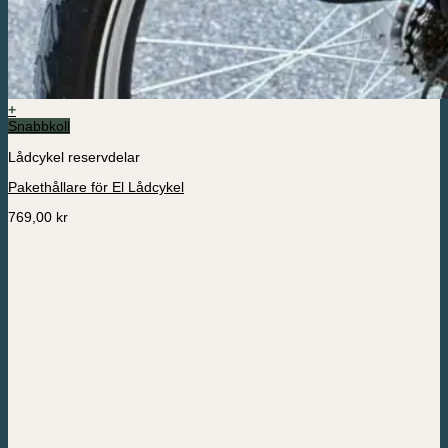
+
Den
Snabbkoll
här
Lådcykel reservdelar
produkten
har
Pakethållare för El Lådcykel
flera
varianter.
769,00
kr
De
olika
alternativen
kan
väljas
på
produktsidan