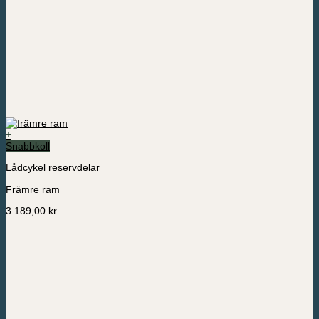
+
Den
Snabbkoll
här
Lådcykel reservdelar
produkten
har
Främre ram
flera
varianter.
3.189,00
kr
De
olika
alternativen
kan
väljas
på
produktsidan