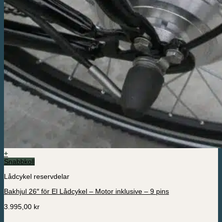
+
Den
Snabbkoll
här
Lådcykel reservdelar
produkten
har
Bakhjul 26″ för El Lådcykel – Motor inklusive – 9 pins
flera
varianter.
3.995,00
kr
De
olika