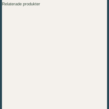
alternativen
Relaterade produkter
kan
väljas
på
produktsidan