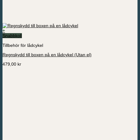
+
Snabbkoll
Tillbehör för lådcykel
Regnskydd till boxen på en lådcykel (Utan el)
479,00
kr