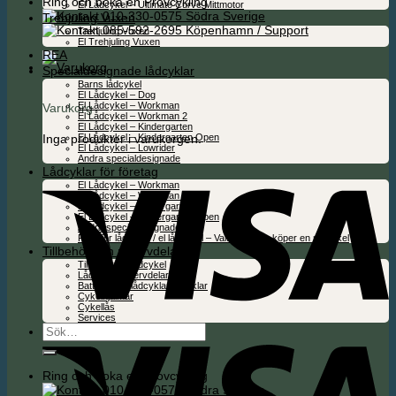
Ring och boka en Provcykling
El Lådcykel – Ultimate Curve Mittmotor
010-330-0575 Södra Sverige
Trehjuling Vuxen
085-592-2695 Köpenhamn / Support
Trehjuling Vuxen
El Trehjuling Vuxen
REA
Specialdesignade lådcyklar
Barns lådcykel
El Lådcykel – Dog
El Lådcykel – Workman
Varukorg
El Lådcykel – Workman 2
El Lådcykel – Kindergarten
Inga produkter i varukorgen.
El Lådcykel – Kindergarten Open
El Lådcykel – Lowrider
Andra specialdesignade
Lådcyklar för företag
El Lådcykel – Workman
El Lådcykel – Workman 2
El Lådcykel – Kindergarten
El Lådcykel – Kindergarten Open
Andra specialdesignade
Folie för lådcykel / el lådcykel – Valfritt när du köper en ny cykel
Tillbehör och reservdelar
Tillbehör för lådcykel
Lådcykel reservdelar
Batterier för lådcyklar & cyklar
Cykelhjälmar
Cykellås
Services
Sök
efter:
Ring och boka en Provcykling
010-330-0575 Södra Sverige