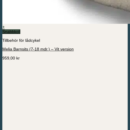
+
Snabbkoll
Tillbehör för lådcykel
Melia Barnsits (7-18 mdr.) – Vit version
959,00
kr