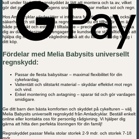
koll under färden. Regnskyddet är lätt att montera och ta av, vilket
gör det perfekt för vardagens snabba växlingar mellan sol och regn.
Hos Amladcyklar värdesätter vi inte bara funktionalitet, utan också
säkerhet och stil. Med Melia regnskydd får du ett tillbehör som är
både praktiskt och estetiskt tilltalande – precis som du kan förvänta
dig av dansk design. Vår engagerade kundservice står alltid redo att
hjälpa dig med råd och vägledning, så att du kan känna dig trygg i
ditt köp.
Fördelar med Melia Babysits universellt
regnskydd:
Passar de flesta babysitsar – maximal flexibilitet för din
cykelvardag.
Vattentätt och slitstarkt material – skyddar effektivt mot regn
och vind.
Enkel montering och avtagning – sparar tid och gör vardagen
smidigare.
Ge ditt barn den bästa komforten och skyddet på cykelturen – välj
Melia Babysits universellt regnskydd från Amladcyklar. Beställ enkelt
online eller kontakta oss för personlig rådgivning. Vi hjälper dig
gärna att hitta den perfekta lösningen för din familj!
Regnskyddet passar Melia stolar storlek 2-9 mdr. och storlek 7-18
mdr.