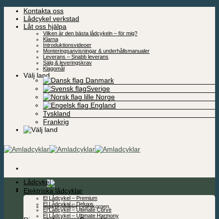
Skip
Kontakta oss
to
Lådcykel verkstad
content
Låt oss hjälpa
Vilken är den bästa lådcykeln – för mig?
Klarna
Introduktionsvideoer
Monteringsanvisningar & underhållsmanualer
Leverans – Snabb leverans
Sälg & leveringskrav
Klagomål
Välj land
Danmark
Sverige
Norge
England
Tyskland
Frankrig
Lådcykel
0,00
kr
Elektriska lådcyklar
El Lådcykel – Premium
El Lådcykel – Deluxe
Inga produkter i varukorgen.
El Lådcykel – Ultimate Curve
El Lådcykel – Ultimate Harmony