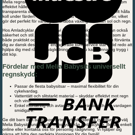
Melia regnskydd är tillverkat av slitstarka, vattentäta material som
effektivt håller ditt barn torrt och bekvämt, oavsett väder. Den
transparenta designen ger ditt barn fri sikt och låter dig enkelt hålla
koll under färden. Regnskyddet är lätt att montera och ta av, vilket
gör det perfekt för vardagens snabba växlingar mellan sol och regn.
Hos Amladcyklar värdesätter vi inte bara funktionalitet, utan också
säkerhet och stil. Med Melia regnskydd får du ett tillbehör som är
både praktiskt och estetiskt tilltalande – precis som du kan förvänta
dig av dansk design. Vår engagerade kundservice står alltid redo att
hjälpa dig med råd och vägledning, så att du kan känna dig trygg i
ditt köp.
Fördelar med Melia Babysits universellt
regnskydd:
Passar de flesta babysitsar – maximal flexibilitet för din
cykelvardag.
Vattentätt och slitstarkt material – skyddar effektivt mot regn
och vind.
Enkel montering och avtagning – sparar tid och gör vardagen
smidigare.
Ge ditt barn den bästa komforten och skyddet på cykelturen – välj
Melia Babysits universellt regnskydd från Amladcyklar. Beställ enkelt
online eller kontakta oss för personlig rådgivning. Vi hjälper dig
gärna att hitta den perfekta lösningen för din familj!