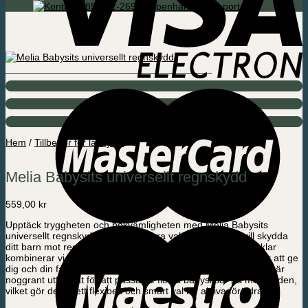
085-592-2695 Köpenhamn / Support
Hem
/
Tillbehör för lådcykel
Melia Babysits universellt regnskydd
559,00
kr
Upptäck tryggheten och bekvämligheten med Melia Babysits
universellt regnskydd – det självklara valet för dig som vill skydda
ditt barn mot regn och rusk under cykelturen. Hos Amladcyklar
kombinerar vi dansk design, hög kvalitet och funktionalitet för att ge
dig och din familj den bästa cykelupplevelsen. Vårt regnskydd är
noggrant utformat för att passa de flesta babysitsar på marknaden,
vilket gör det till ett flexibelt och smart val för aktiva föräldrar.