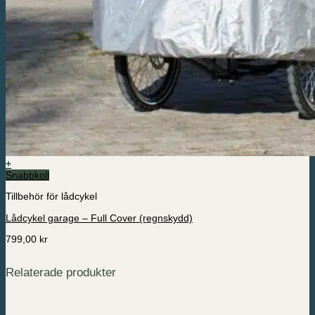
+
Snabbkoll
Tillbehör för lådcykel
Lådcykel garage – Full Cover (regnskydd)
799,00
kr
Relaterade produkter