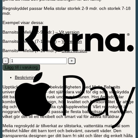
Regnskyddet passar Melia stolar storlek 2-9 mdr. och storlek 7-18
mdr.
Exempel visar dessa:
Barnsits – Melia (2-9 mdr.) –
Vit version
Barnsits – Melia (7-18 mdr.) –
Vit version
Barnsits – Melia (7-18 mdr.) –
Svart version
Melia
Babysits
Lägg till i varukorg
universellt
regnskydd
Beskrivning
mängd
Upptäck tryggheten och bekvämligheten med Melia Babysits
universellt regnskydd – det självklara valet för dig som vill skydda
ditt barn mot regn och rusk under cykelturen. Hos Amladcyklar
kombinerar vi dansk design, hög kvalitet och funktionalitet för att ge
dig och din familj den bästa cykelupplevelsen. Vårt regnskydd är
noggrant utformat för att passa de flesta babysitsar på marknaden,
vilket gör det till ett flexibelt och smart val för aktiva föräldrar.
Melia regnskydd är tillverkat av slitstarka, vattentäta material som
effektivt håller ditt barn torrt och bekvämt, oavsett väder. Den
transparenta designen ger ditt barn fri sikt och låter dig enkelt hålla