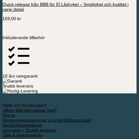
Quick-release från BBB för El Lådcykel – Smidighet och kvalitet i
varje detalj
159,00
kr
Inkluderande tillbehör
10 års ramgaranti
Snabb leverans
Hjälp och kundsupport
Vilken lådcykel passar mig?
Klarna
Monteringsanvisningar & underhållsmanualer
Introduktionsvideoer
Leverans – Snabb leverans
Sälg & leveringskrav