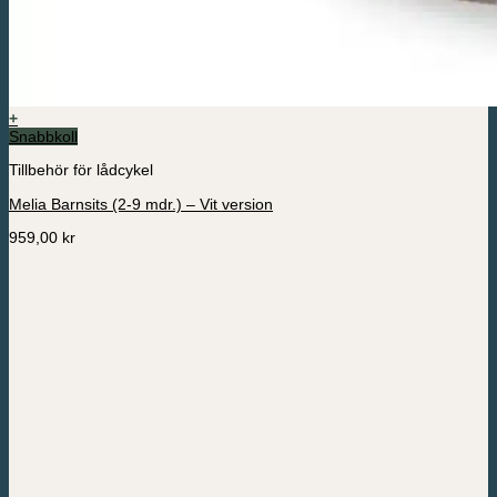
+
Snabbkoll
Tillbehör för lådcykel
Melia Barnsits (2-9 mdr.) – Vit version
959,00
kr