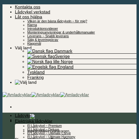
Skip
Kontakta oss
to
Lådcykel verkstad
content
Låt oss hjälpa
Vilken är den bästa lådcykeln – för mig?
Klarna
Introduktionsvideoer
Monteringsanvisningar & underhållsmanualer
Leverans – Snabb leverans
Sälg & leveringskrav
Klagomål
Välj land
Danmark
Sverige
Norge
England
Tyskland
Frankrig
Lådcykel
0,00
kr
Elektriska lådcyklar
El Lådcykel – Premium
El Lådcykel – Deluxe
Inga produkter i varukorgen.
El Lådcykel – Ultimate Curve
El Lådcykel – Ultimate Harmony