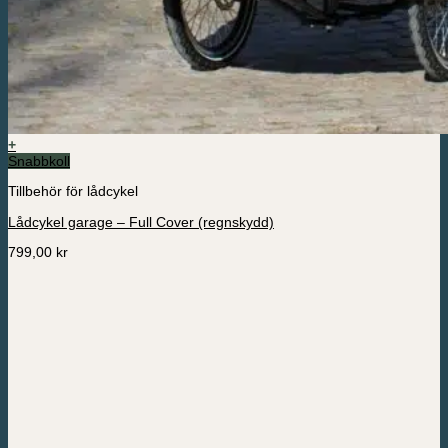
+
Snabbkoll
Tillbehör för lådcykel
Lådcykel garage – Full Cover (regnskydd)
799,00
kr