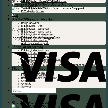
Ring och boka en Provcykling
El Lådcykel – Ultimate Curve Mittmotor
010-330-0575 Södra Sverige
Trehjuling Vuxen
085-592-2695 Köpenhamn / Support
Trehjuling Vuxen
El Trehjuling Vuxen
REA
Specialdesignade lådcyklar
Barns lådcykel
El Lådcykel – Dog
El Lådcykel – Workman
Varukorg
El Lådcykel – Workman 2
El Lådcykel – Kindergarten
Inga produkter i varukorgen.
El Lådcykel – Kindergarten Open
El Lådcykel – Lowrider
Andra specialdesignade
Lådcyklar för företag
El Lådcykel – Workman
El Lådcykel – Workman 2
El Lådcykel – Kindergarten
El Lådcykel – Kindergarten Open
Andra specialdesignade
Folie för lådcykel / el lådcykel – Valfritt när du köper en ny cykel
Tillbehör och reservdelar
Tillbehör för lådcykel
Lådcykel reservdelar
Batterier för lådcyklar & cyklar
Cykelhjälmar
Cykellås
Services
Sök
efter:
Ring och boka en Provcykling
010-330-0575 Södra Sverige