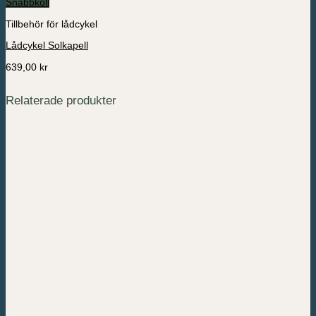
Snabbkoll
Tillbehör för lådcykel
Lådcykel Solkapell
639,00
kr
Relaterade produkter