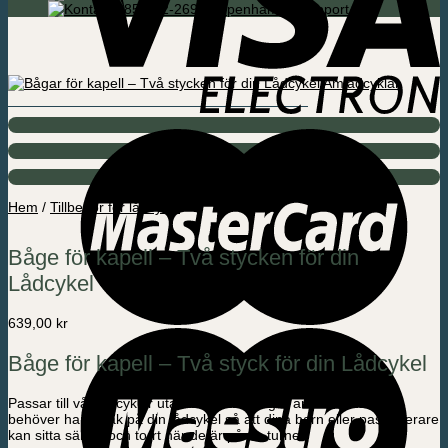
085-592-2695 Köpenhamn / Support
Hem
/
Tillbehör för lådcykel
Båge för kapell – Två stycken för din
Lådcykel
639,00
kr
Båge för kapell – Två styck för din Lådcykel
Passar till vår ladcyklar utan el. Dessa båger används om du
behöver ha en tak på din lådcykel så att dina barn eller passagerare
kan sitta säkert och torrt när de är på en turne.