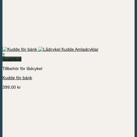
+
Snabbkoll
Tillbehör för lådcykel
Kudde för bänk
399,00
kr