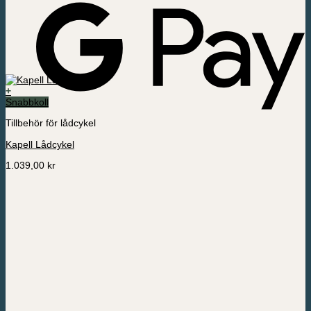
+
Snabbkoll
Tillbehör för lådcykel
Kapell Lådcykel
1.039,00
kr