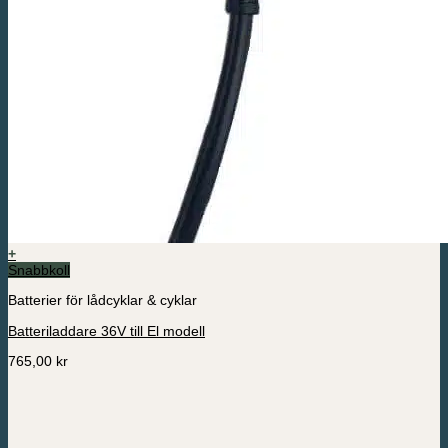
+
Snabbkoll
Batterier för lådcyklar & cyklar
Batteriladdare 36V till El modell
765,00
kr