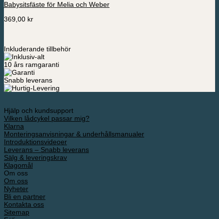
Babysitsfäste för Melia och Weber
369,00
kr
Inkluderande tillbehör
10 års ramgaranti
Snabb leverans
Hjälp och kundsupport
Vilken lådcykel passar mig?
Klarna
Monteringsanvisningar & underhållsmanualer
Introduktionsvideoer
Leverans – Snabb leverans
Sälg & leveringskrav
Klagomål
Om oss
Om oss
Nyheter
Bli en partner
Kontakta oss
Sitemap