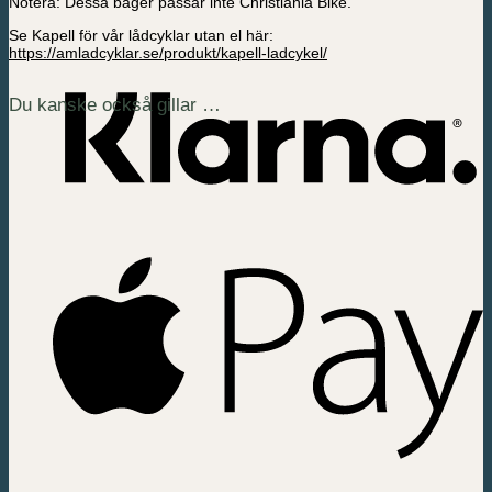
Notera: Dessa båger passar inte Christiania Bike.
Se Kapell för vår lådcyklar utan el här:
https://amladcyklar.se/produkt/kapell-ladcykel/
Du kanske också gillar …