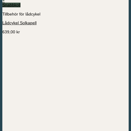
+
Snabbkoll
Tillbehör för lådcykel
Lådcykel Solkapell
639,00
kr