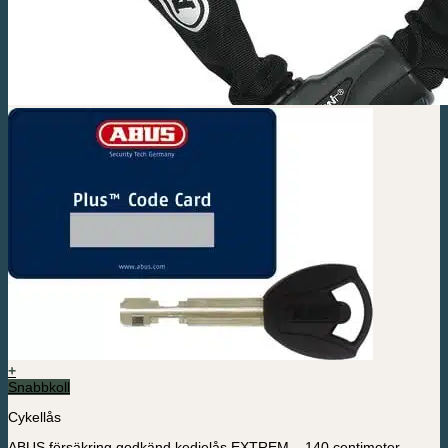
+
Snabbkoll
Cykellås
ABUS försäkring godkänd kedjelås EXTREM – 140 centimeter