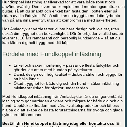
Hundkoppel infästning är tillverkad för att vara både robust och
användarvänlig. Den levereras komplett med monteringsmuttrar och
bultar, så att du snabbt och enkelt kan fästa den i botten eller på
sidan av din lådcykel. På så sätt kan du tryggt ta med din fyrbenta
vän på alla dina äventyr, utan att kompromissa med säkerheten.
Hos Amladcyklar värdesätter vi inte bara design och kvalitet, utan
också din trygghet och bekvämlighet. Därför erbjuder vi alltid snabb
leverans, 10 års ramgaranti och personlig kundservice – så att du
kan känna dig helt trygg med ditt köp.
Fördelar med Hundkoppel infästning:
Enkel och säker montering – passar de flesta lådcyklar och
gör det lätt att ta med hunden på cykelturen.
Dansk design och hög kvalitet – diskret, stilren och byggd för
att hålla länge.
Ökad trygghet för både dig och din hund – säker infästning
minimerar risken för olyckor under färden.
Med Hundkoppel infästning från Amladcyklar får du en genomtänkt
lösning som gör vardagen enklare och roligare för både dig och din
hund. Upptäck skillnaden med våra kvalitetsprodukter och låt oss
hjälpa dig att skapa de bästa förutsättningarna för trygga och glada
cykelturer tillsammans.
Beställ din Hundkoppel infästning idag eller kontakta oss för