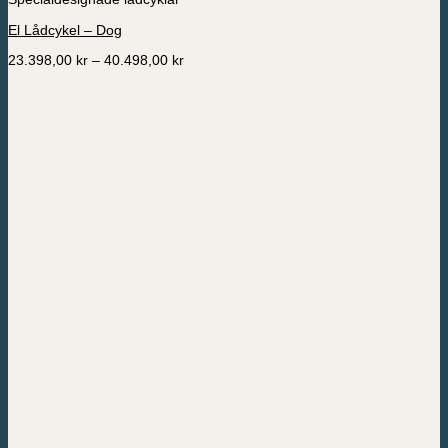
har
El Lådcykel – Dog
flera
varianter.
Prisintervall:
23.398,00
kr
–
40.498,00
kr
De
23.398,00 kr
olika
till
alternativen
40.498,00 kr
kan
väljas
på
produktsidan