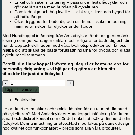
Enkel och säker montering – passar de flesta lådcyklar och
gör det lätt att ta med hunden på cykelturen.
Dansk design och hög kvalitet – diskret, stilren och byggd för
att hålla länge.
Ökad trygghet för både dig och din hund – säker infästning
minimerar risken för olyckor under färden.
Med Hundkoppel infästning från Amladcyklar får du en genomtänkt
lösning som gör vardagen enklare och roligare för både dig och din
hund. Upptäck skillnaden med våra kvalitetsprodukter och låt oss
hjälpa dig att skapa de bästa förutsättningarna för trygga och glada
cykelturer tillsammans.
Beställ din Hundkoppel infästning idag eller kontakta oss för
personlig rådgivning – vi hjälper dig gärna att hitta rätt
tillbehör för just din lådcykel!
Hundkoppel
infästning
Lägg till i varukorg
-
1
Beskrivning
st.
mängd
Letar du efter en säker och smidig lösning för att ta med din hund
på cykelturen? Med Amladcyklars Hundkoppel infästning får du en
smart och diskret konsol som gör det enkelt att säkra din hund i din
lådcykel. Denna infästning är utvecklad med fokus på dansk design,
hög kvalitet och funktionalitet – precis som alla våra produkter.