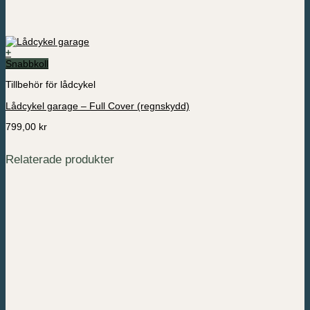
+
Snabbkoll
Tillbehör för lådcykel
Lådcykel garage – Full Cover (regnskydd)
799,00
kr
Relaterade produkter