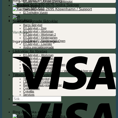
Ring och boka en Provcykling
El Lådcykel – Ultimate Curve Mittmotor
010-330-0575 Södra Sverige
Trehjuling Vuxen
085-592-2695 Köpenhamn / Support
Trehjuling Vuxen
El Trehjuling Vuxen
REA
Specialdesignade lådcyklar
Barns lådcykel
El Lådcykel – Dog
El Lådcykel – Workman
Varukorg
El Lådcykel – Workman 2
El Lådcykel – Kindergarten
Inga produkter i varukorgen.
El Lådcykel – Kindergarten Open
El Lådcykel – Lowrider
Andra specialdesignade
Lådcyklar för företag
El Lådcykel – Workman
El Lådcykel – Workman 2
El Lådcykel – Kindergarten
El Lådcykel – Kindergarten Open
Andra specialdesignade
Folie för lådcykel / el lådcykel – Valfritt när du köper en ny cykel
Tillbehör och reservdelar
Tillbehör för lådcykel
Lådcykel reservdelar
Batterier för lådcyklar & cyklar
Cykelhjälmar
Cykellås
Services
Sök
efter:
Ring och boka en Provcykling
010-330-0575 Södra Sverige