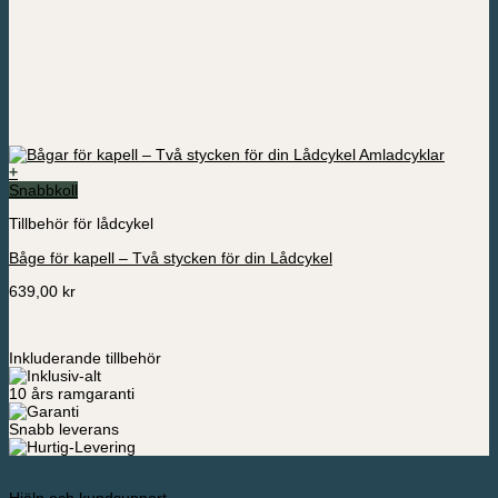
+
Snabbkoll
Tillbehör för lådcykel
Båge för kapell – Två stycken för din Lådcykel
639,00
kr
Inkluderande tillbehör
10 års ramgaranti
Snabb leverans