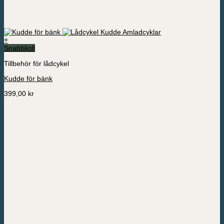
+
Snabbkoll
Tillbehör för lådcykel
Kudde för bänk
399,00
kr