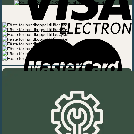
085-592-2695 Köpenhamn / Support