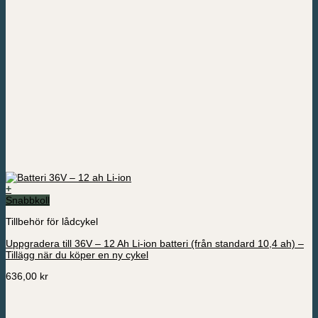
+
Snabbkoll
Tillbehör för lådcykel
Uppgradera till 36V – 12 Ah Li-ion batteri (från standard 10,4 ah) –
Tillägg när du köper en ny cykel
636,00
kr