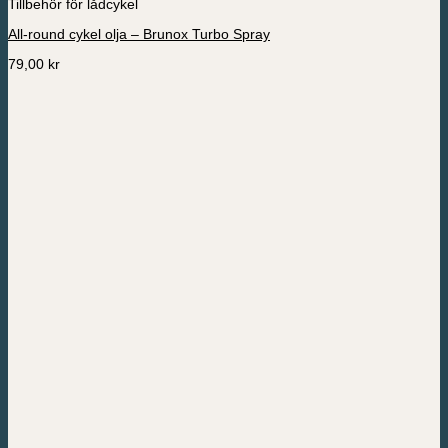
Tillbehör för lådcykel
All-round cykel olja – Brunox Turbo Spray
79,00
kr