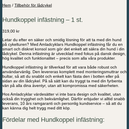
Hem
/
Tillbehör för lådcykel
Hundkoppel infästning – 1 st.
319,00
kr
Letar du efter en säker och smidig lösning för att ta med din hund
på cykelturen? Med Amladcyklars Hundkoppel infästning får du en
smart och diskret konsol som gör det enkelt att säkra din hund i din
lådcykel. Denna infästning är utvecklad med fokus på dansk design,
hög kvalitet och funktionalitet – precis som alla våra produkter.
Hundkoppel infästning är tillverkad för att vara både robust och
användarvänlig. Den levereras komplett med monteringsmuttrar och
bultar, så att du snabbt och enkelt kan fästa den i botten eller på
sidan av din lådcykel. På så sätt kan du tryggt ta med din fyrbenta
vän på alla dina äventyr, utan att kompromissa med säkerheten.
Hos Amladcyklar värdesätter vi inte bara design och kvalitet, utan
också din trygghet och bekvämlighet. Därför erbjuder vi alltid snabb
leverans, 10 års ramgaranti och personlig kundservice – så att du
kan känna dig helt trygg med ditt köp.
Fördelar med Hundkoppel infästning: