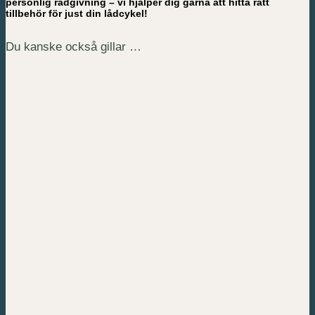
personlig rådgivning – vi hjälper dig gärna att hitta rätt
tillbehör för just din lådcykel!
Du kanske också gillar …