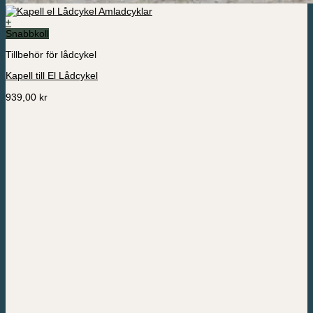
+
Snabbkoll
Tillbehör för lådcykel
Kapell till El Lådcykel
939,00
kr