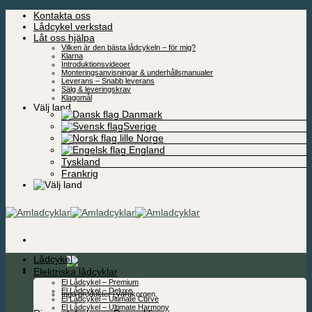
Skip
Kontakta oss
to
Lådcykel verkstad
content
Låt oss hjälpa
Vilken är den bästa lådcykeln – för mig?
Klarna
Introduktionsvideoer
Monteringsanvisningar & underhållsmanualer
Leverans – Snabb leverans
Sälg & leveringskrav
Klagomål
Välj land
Danmark
Sverige
Norge
England
Tyskland
Frankrig
Lådcykel
0,00
kr
Elektriska lådcyklar
El Lådcykel – Premium
El Lådcykel – Deluxe
Inga produkter i varukorgen.
El Lådcykel – Ultimate Curve
El Lådcykel – Ultimate Harmony