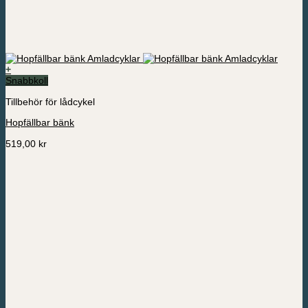
+
Den
Snabbkoll
här
Tillbehör för lådcykel
produkten
har
Hopfällbar bänk
flera
varianter.
519,00
kr
De
olika
alternativen
kan
väljas
på
produktsidan