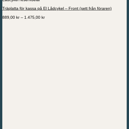
har
Träplatta för kassa på El Lådcykel – Front (sett från föraren)
flera
varianter.
Prisintervall:
889,00
kr
–
1.475,00
kr
De
889,00 kr
olika
till
alternativen
1.475,00 kr
kan
väljas
på
produktsidan