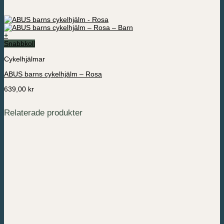
+
Den
Snabbkoll
här
Cykelhjälmar
produkten
har
ABUS barns cykelhjälm – Rosa
flera
varianter.
639,00
kr
De
olika
alternativen
Relaterade produkter
kan
väljas
på
produktsidan