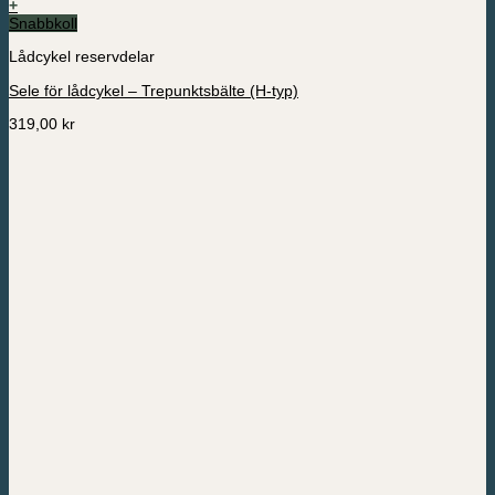
+
Snabbkoll
Lådcykel reservdelar
Sele för lådcykel – Trepunktsbälte (H-typ)
319,00
kr