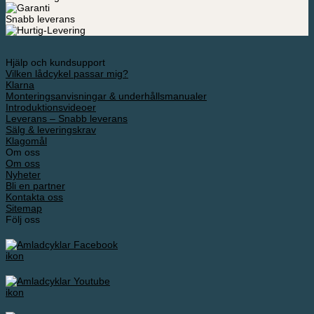
Snabb leverans
Hjälp och kundsupport
Vilken lådcykel passar mig?
Klarna
Monteringsanvisningar & underhållsmanualer
Introduktionsvideoer
Leverans – Snabb leverans
Sälg & leveringskrav
Klagomål
Om oss
Om oss
Nyheter
Bli en partner
Kontakta oss
Sitemap
Följ oss