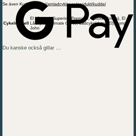
Se även Kudde:
https://amladcyklar.se/produkt/kudde/
El Lådykel (Superior, Premium, Deluxe, Andra), El
Cykelmodell
Lådcykel Ultimate Curve, Lådcykel (utan El), Long
John
Du kanske också gillar …