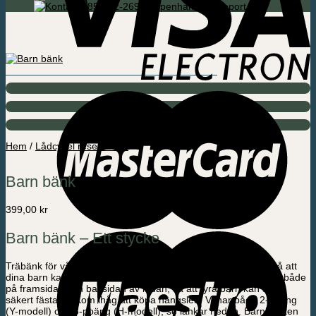
085-592-2695 Köpenhamn / Support
Hem
/
Lådcykel reservdelar
Barn bänk
399,00
kr
Barn bänk – Ett stycke
Träbänk för våra lådcyklar. Praktisk barn bänk för lådcykeln så att
dina barn kan sitta säkert och bekvämt. En bänk kan placeras både
på framsidan och baksidan av lådan, så att fyra barn kan sitta,
säkert fästade. Kom ihåg att köpa hängslen. Vi har både 2-poäng
(Y-modell) och 3-poäng (H-modell), se länkar nedan. Barnbänken