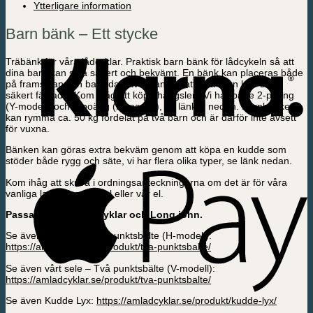
Ytterligare information
Barn bänk – Ett stycke
Träbänk för våra lådcyklar. Praktisk barn bänk för lådcykeln så att
dina barn kan sitta säkert och bekvämt. En bänk kan placeras både
på framsidan och baksidan av lådan, så att fyra barn kan sitta,
säkert fästade. Kom ihåg att köpa hängslen. Vi har både 2-poäng
(Y-modell) och 3-poäng (H-modell), se länkar nedan. Barnbänken
kan rymma ca. 50 kg fördelat på två barn och är därför inte avsett
för vuxna.
Bänken kan göras extra bekväm genom att köpa en kudde som
stöder både rygg och säte, vi har flera olika typer, se länk nedan.
Kom ihåg att skriva i ordningsanteckningarna om det är för våra
vanliga ladcyklar utan el eller vår el.
Passar alla våra lådcyklar och Long john.
Se även vårt sele – Trepunktsbälte (H-modell):
https://amladcyklar.se/produkt/tva-punktsbalte/
Se även vårt sele – Två punktsbälte (V-modell):
https://amladcyklar.se/produkt/tva-punktsbalte/
Se även Kudde Lyx:
https://amladcyklar.se/produkt/kudde-lyx/