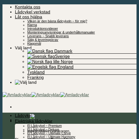
Skip
Kontakta oss
to
Lådcykel verkstad
content
Låt oss hjälpa
Vilken är den bästa lådcykeln – för mig?
Klarna
Introduktionsvideoer
Monteringsanvisningar & underhållsmanualer
Leverans – Snabb leverans
Sälg & leveringskrav
Klagomål
Välj land
Danmark
Sverige
Norge
England
Tyskland
Frankrig
Lådcykel
0,00
kr
Elektriska lådcyklar
El Lådcykel – Premium
El Lådcykel – Deluxe
Inga produkter i varukorgen.
El Lådcykel – Ultimate Curve
El Lådcykel – Ultimate Harmony