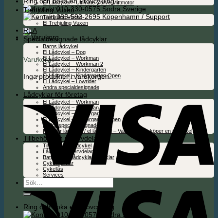
Ring och boka en Provcykling
El Lådcykel – Ultimate Curve Mittmotor
010-330-0575 Södra Sverige
Trehjuling Vuxen
085-592-2695 Köpenhamn / Support
Trehjuling Vuxen
El Trehjuling Vuxen
REA
Specialdesignade lådcyklar
Barns lådcykel
El Lådcykel – Dog
El Lådcykel – Workman
Varukorg
El Lådcykel – Workman 2
El Lådcykel – Kindergarten
Inga produkter i varukorgen.
El Lådcykel – Kindergarten Open
El Lådcykel – Lowrider
Andra specialdesignade
Lådcyklar för företag
El Lådcykel – Workman
El Lådcykel – Workman 2
El Lådcykel – Kindergarten
El Lådcykel – Kindergarten Open
Andra specialdesignade
Folie för lådcykel / el lådcykel – Valfritt när du köper en ny cykel
Tillbehör och reservdelar
Tillbehör för lådcykel
Lådcykel reservdelar
Batterier för lådcyklar & cyklar
Cykelhjälmar
Cykellås
Services
Sök
efter:
Ring och boka en Provcykling
010-330-0575 Södra Sverige