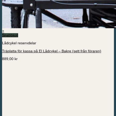
+
Snabbkoll
Lådcykel reservdelar
Träplatta för kassa på El Lådcykel – Bakre (sett från föraren)
889,00
kr