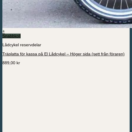
+
Snabbkoll
Lådcykel reservdelar
Träplatta för kassa på El Lådcykel – Höger sida (sett från föraren)
889,00
kr