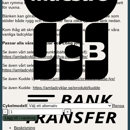
kan rymma ca. 50 kg fördelat på två barn och är därför inte avsett
för vuxna.
Bänken kan göras extra bekväm genom att köpa en kudde som
stöder både rygg och säte, vi har flera olika typer, se länk nedan.
Kom ihåg att skriva i ordningsanteckningarna om det är för våra
vanliga ladcyklar utan el eller vår el.
Passar alla våra lådcyklar och Long john.
Se även vårt sele – Trepunktsbälte (H-modell):
https://amladcyklar.se/produkt/tva-punktsbalte/
Se även vårt sele – Två punktsbälte (V-modell):
https://amladcyklar.se/produkt/tva-punktsbalte/
Se även Kudde Lyx:
https://amladcyklar.se/produkt/kudde-lyx/
Se även Kudde:
https://amladcyklar.se/produkt/kudde
Cykelmodell
Rensa
Barn
bänk
Lägg till i varukorg
mängd
Beskrivning