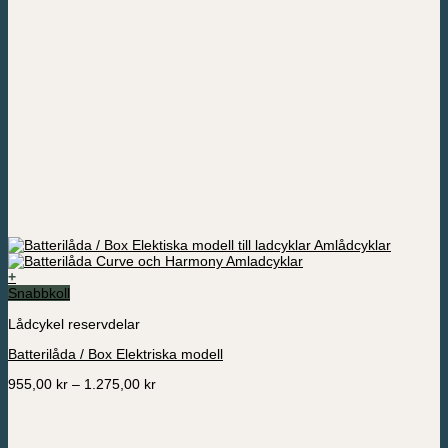
+
Den
Snabbkoll
här
Lådcykel reservdelar
produkten
har
Batterilåda / Box Elektriska modell
flera
varianter.
Prisintervall:
955,00
kr
–
1.275,00
kr
De
955,00 kr
olika
till
alternativen
1.275,00 kr
kan