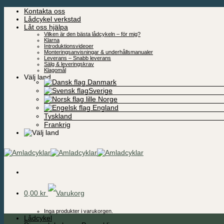
Skip
Kontakta oss
to
Lådcykel verkstad
content
Låt oss hjälpa
Vilken är den bästa lådcykeln – för mig?
Klarna
Introduktionsvideoer
Monteringsanvisningar & underhållsmanualer
Leverans – Snabb leverans
Sälg & leveringskrav
Klagomål
Välj land
Danmark
Sverige
Norge
England
Tyskland
Frankrig
0,00
kr
Inga produkter i varukorgen.
Lådcykel