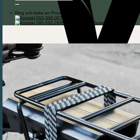
efter:
Ring och boka en Provcykling
010-330-0575 Södra Sverige
085-592-2695 Köpenhamn / Support