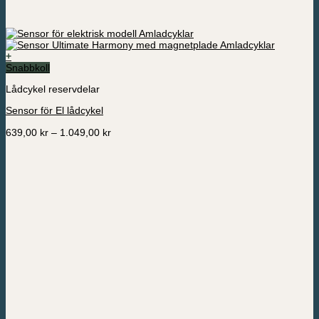
+
Den
Snabbkoll
här
Lådcykel reservdelar
produkten
har
Sensor för El lådcykel
flera
varianter.
Prisintervall:
639,00
kr
–
1.049,00
kr
De
639,00 kr
olika
till
alternativen
1.049,00 kr
kan
väljas
på
produktsidan