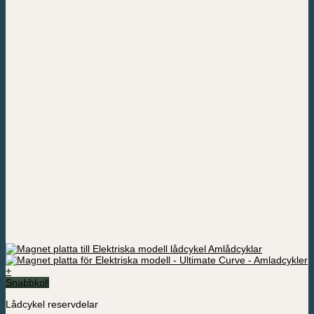
+
Den
Snabbkoll
här
Lådcykel reservdelar
produkten