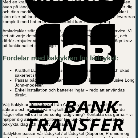
Med en kraftfull LED-belysning ser du till att synas tydligt i trafiken,
även på längre avstånd och under mörka förhållanden. Det ger dig
och dina medtrafikanter en extra trygghet, oavsett om du cyklar i
stan eller på landsväg. Baklyktan är enkel att montera och levereras
komplett med batterier, så du snabbt kan komma igång.
Amladcyklar står för pålitlighet, hållbarhet och personlig service. Vi
vet att varje detalj räknas när det gäller din cykelupplevelse, och
därför erbjuder vi endast tillbehör som lever upp till våra höga krav
på funktionalitet och design.
Fördelar med baklyktan för lådcykel:
Kraftfull LED-belysning som ger optimal synlighet och ökad
säkerhet i trafiken.
Passar både el-lådcyklar och vanliga lådcyklar, inklusive Long
John-modeller.
Enkel installation och batterier ingår – redo att användas
direkt.
Välj Baklyktan för lådcykel från Amladcyklar och investera i en
säkrare och mer bekväm cykeltur för dig och dina nära. Har du
frågor eller vill du ha personlig rådgivning? Kontakta oss gärna – vi
hjälper dig att hitta rätt tillbehör för just din lådcykel. Beställ din
baklykta idag och upplev skillnaden!
Baklykten passar vår lådcykel / el lådcykel (Superior, Premium og