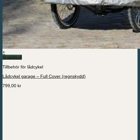
+
Snabbkoll
Tillbehör för lådcykel
Lådcykel garage – Full Cover (regnskydd)
799,00
kr