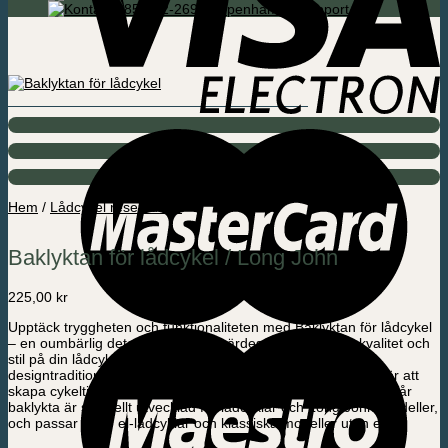
085-592-2695 Köpenhamn / Support
Hem
/
Lådcykel reservdelar
Baklyktan för lådcykel / Long John
225,00
kr
Upptäck tryggheten och funktionaliteten med Baklyktan för lådcykel
– en oumbärlig detalj för dig som värdesätter säkerhet, kvalitet och
stil på din lådcykel. Hos Amladcyklar kombinerar vi dansk
designtradition med högkvalitativa material och en passion för att
skapa cykeltillbehör som gör vardagen enklare och säkrare. Vår
baklykta är speciellt utvecklad för lådcyklar och Long John-modeller,
och passar både el-lådcyklar och klassiska modeller utan el.