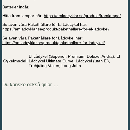
Batterier ingår.
Hitta fram lampor här:
https://amladcyklar.se/produkt/framlampa/
Se även våra Pakethållare för El Lådcykel här:
https://amladcyklar.se/produkt/pakethallare-for-el-ladcykel/
Se även våra Pakethållare för Lådcykel här:
https://amladcyklar.se/produkt/pakethallare-for-ladcykel/
El Lådykel (Superior, Premium, Deluxe, Andra), El
Cykelmodell
Lådcykel Ultimate Curve, Lådcykel (utan El),
Trehjuling Vuxen, Long John
Du kanske också gillar …