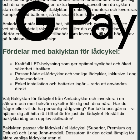
och dina medtrafikanter en extra trygghet, oavsett om du cyklar i
stan eller på landsväg. Baklyktan är enkel att montera och levereras
komplett med batterier, så du snabbt kan komma igång.
Amladcyklar står för pålitlighet, hållbarhet och personlig service. Vi
vet att varje detalj räknas när det gäller din cykelupplevelse, och
därför erbjuder vi endast tillbehör som lever upp till våra höga krav
på funktionalitet och design.
Fördelar med baklyktan för lådcykel:
Kraftfull LED-belysning som ger optimal synlighet och ökad
säkerhet i trafiken.
Passar både el-lådcyklar och vanliga lådcyklar, inklusive Long
John-modeller.
Enkel installation och batterier ingår – redo att användas
direkt.
Välj Baklyktan för lådcykel från Amladcyklar och investera i en
säkrare och mer bekväm cykeltur för dig och dina nära. Har du
frågor eller vill du ha personlig rådgivning? Kontakta oss gärna – vi
hjälper dig att hitta rätt tillbehör för just din lådcykel. Beställ din
baklykta idag och upplev skillnaden!
Baklykten passar vår lådcykel / el lådcykel (Superior, Premium og
Deluxe) och Long John-modell. Dessutom är den också lämplig för
äldre vanliga lådcyklar utan el.