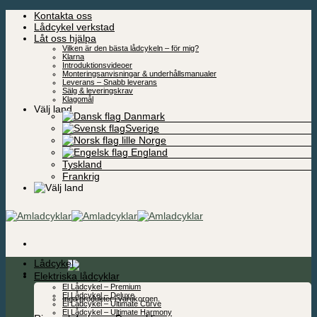
Skip
Kontakta oss
to
Lådcykel verkstad
content
Låt oss hjälpa
Vilken är den bästa lådcykeln – för mig?
Klarna
Introduktionsvideoer
Monteringsanvisningar & underhållsmanualer
Leverans – Snabb leverans
Sälg & leveringskrav
Klagomål
Välj land
Danmark
Sverige
Norge
England
Tyskland
Frankrig
Lådcykel
0,00
kr
Elektriska lådcyklar
El Lådcykel – Premium
El Lådcykel – Deluxe
Inga produkter i varukorgen.
El Lådcykel – Ultimate Curve
El Lådcykel – Ultimate Harmony