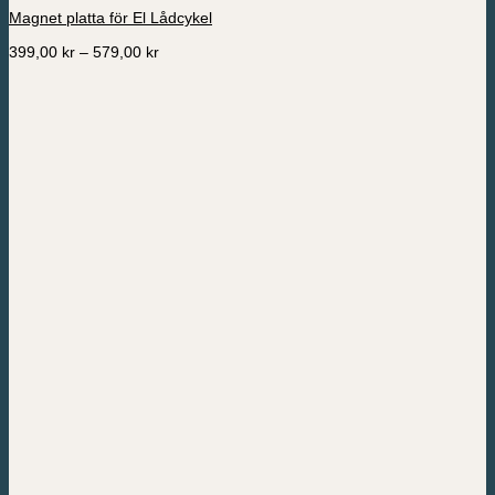
har
Magnet platta för El Lådcykel
flera
varianter.
Prisintervall:
399,00
kr
–
579,00
kr
De
399,00 kr
olika
till
alternativen
579,00 kr
kan
väljas
på
produktsidan