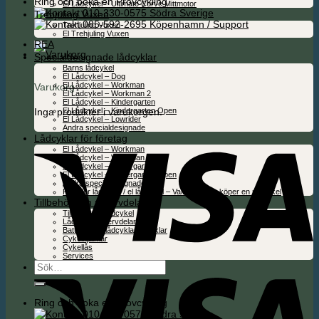
Ring och boka en Provcykling
El Lådcykel – Ultimate Curve Mittmotor
010-330-0575 Södra Sverige
Trehjuling Vuxen
085-592-2695 Köpenhamn / Support
Trehjuling Vuxen
El Trehjuling Vuxen
REA
Specialdesignade lådcyklar
Barns lådcykel
El Lådcykel – Dog
El Lådcykel – Workman
Varukorg
El Lådcykel – Workman 2
El Lådcykel – Kindergarten
Inga produkter i varukorgen.
El Lådcykel – Kindergarten Open
El Lådcykel – Lowrider
Andra specialdesignade
Lådcyklar för företag
El Lådcykel – Workman
El Lådcykel – Workman 2
El Lådcykel – Kindergarten
El Lådcykel – Kindergarten Open
Andra specialdesignade
Folie för lådcykel / el lådcykel – Valfritt när du köper en ny cykel
Tillbehör och reservdelar
Tillbehör för lådcykel
Lådcykel reservdelar
Batterier för lådcyklar & cyklar
Cykelhjälmar
Cykellås
Services
Sök
efter:
Ring och boka en Provcykling
010-330-0575 Södra Sverige