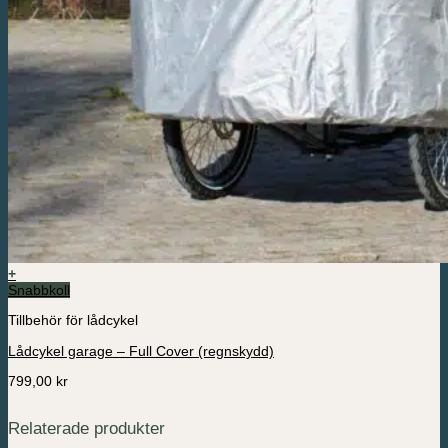
+
Snabbkoll
Tillbehör för lådcykel
Lådcykel garage – Full Cover (regnskydd)
799,00
kr
Relaterade produkter