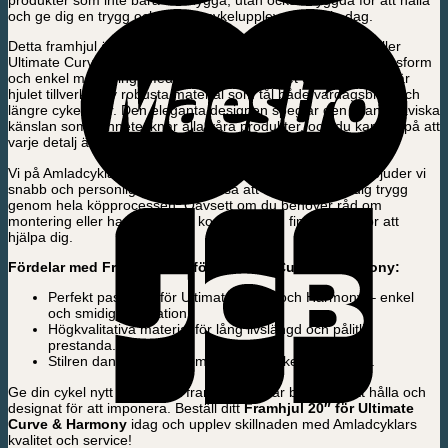
och ge dig en trygg och smidig cykelupplevelse varje dag.
Detta framhjul är speciellt utvecklat för våra populära modeller
Ultimate Curve och Harmony, vilket garanterar en perfekt passform
och enkel montering. Med fokus på hållbarhet och prestanda är
hjulet tillverkat av robusta material som tål både vardagsbruk och
längre cykelturer. Den eleganta designen speglar den skandinaviska
känslan som kännetecknar alla våra produkter, och du kan lita på att
varje detalj är noggrant genomtänkt.
Vi på Amladcyklar sätter alltid kunden i centrum. Därför erbjuder vi
snabb och personlig kundservice, så att du kan känna dig trygg
genom hela köpprocessen. Oavsett om du behöver råd om
montering eller har frågor om kompatibilitet, finns vi här för att
hjälpa dig.
Fördelar med Framhjul 20″ för Ultimate Curve & Harmony:
Perfekt passform för Ultimate Curve och Harmony – enkel
och smidig installation.
Högkvalitativa material för lång livslängd och pålitlig
prestanda.
Stilren dansk design som lyfter din cykels utseende.
Ge din cykel nytt liv med ett framhjul som är byggt för att hålla och
designat för att imponera. Beställ ditt
Framhjul 20″ för Ultimate
Curve & Harmony
idag och upplev skillnaden med Amladcyklars
kvalitet och service!