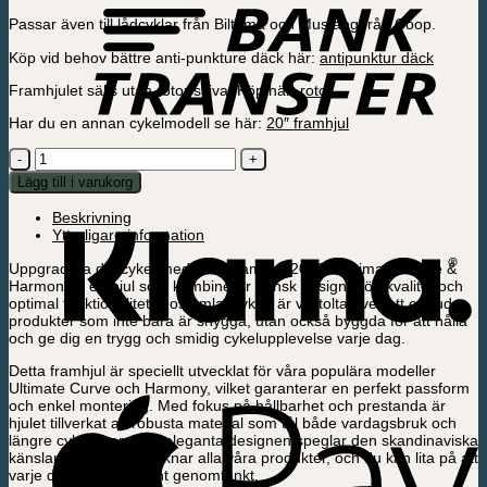
Passar även till lådcyklar från Biltema och Mustang från Coop.
Köp vid behov bättre anti-punkture däck här:
antipunktur däck
Framhjulet säljs utan rotor/skiva. Köp här:
rotor
Har du en annan cykelmodell se här:
20″ framhjul
Framhjul
20"
Lägg till i varukorg
för
Ultimate
Beskrivning
Curve
Ytterligare information
&
Harmony
Uppgradera din cykel med vårt Framhjul 20″ för Ultimate Curve &
mängd
Harmony – ett hjul som kombinerar dansk design, hög kvalitet och
optimal funktionalitet. Hos Amladcyklar är vi stolta över att erbjuda
produkter som inte bara är snygga, utan också byggda för att hålla
och ge dig en trygg och smidig cykelupplevelse varje dag.
Detta framhjul är speciellt utvecklat för våra populära modeller
Ultimate Curve och Harmony, vilket garanterar en perfekt passform
och enkel montering. Med fokus på hållbarhet och prestanda är
hjulet tillverkat av robusta material som tål både vardagsbruk och
längre cykelturer. Den eleganta designen speglar den skandinaviska
känslan som kännetecknar alla våra produkter, och du kan lita på att
varje detalj är noggrant genomtänkt.