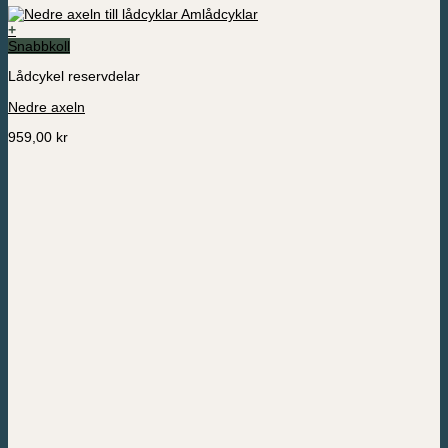
+
Snabbkoll
Lådcykel reservdelar
Nedre axeln
959,00
kr