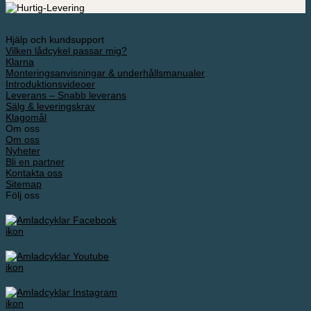
Hjälp och kundsupport
Vilken lådcykel passar mig?
Klarna
Monteringsanvisningar & underhållsmanualer
Introduktionsvideoer
Leverans – Snabb leverans
Sälg & leveringskrav
Klagomål
Om oss
Om oss
Nyheter
Bli en partner
Kontakta oss
Sitemap
Följ oss