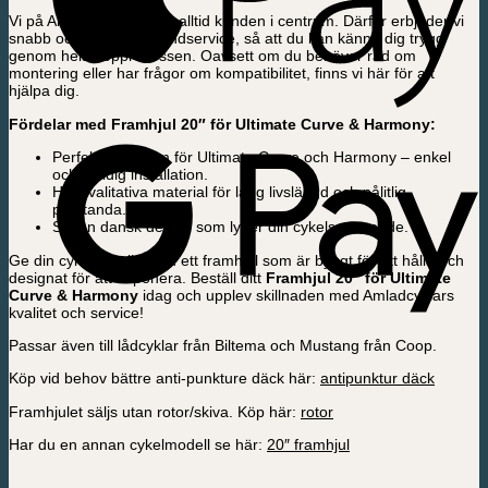
Vi på Amladcyklar sätter alltid kunden i centrum. Därför erbjuder vi
snabb och personlig kundservice, så att du kan känna dig trygg
genom hela köpprocessen. Oavsett om du behöver råd om
montering eller har frågor om kompatibilitet, finns vi här för att
hjälpa dig.
Fördelar med Framhjul 20″ för Ultimate Curve & Harmony:
Perfekt passform för Ultimate Curve och Harmony – enkel
och smidig installation.
Högkvalitativa material för lång livslängd och pålitlig
prestanda.
Stilren dansk design som lyfter din cykels utseende.
Ge din cykel nytt liv med ett framhjul som är byggt för att hålla och
designat för att imponera. Beställ ditt
Framhjul 20″ för Ultimate
Curve & Harmony
idag och upplev skillnaden med Amladcyklars
kvalitet och service!
Passar även till lådcyklar från Biltema och Mustang från Coop.
Köp vid behov bättre anti-punkture däck här:
antipunktur däck
Framhjulet säljs utan rotor/skiva. Köp här:
rotor
Har du en annan cykelmodell se här:
20″ framhjul