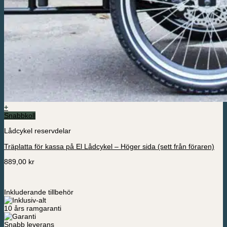
+
Snabbkoll
Lådcykel reservdelar
Träplatta för kassa på El Lådcykel – Höger sida (sett från föraren)
889,00
kr
Inkluderande tillbehör
10 års ramgaranti
Snabb leverans