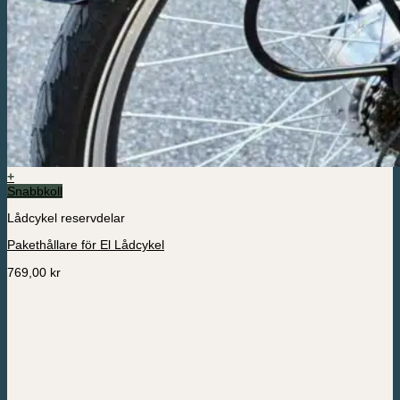
+
Den
Snabbkoll
här
Lådcykel reservdelar
produkten
har
Pakethållare för El Lådcykel
flera
varianter.
769,00
kr
De
olika
alternativen
kan
väljas
på
produktsidan