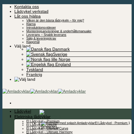
Skip
Kontakta oss
to
Lådcykel verkstad
content
Låt oss hjälpa
Vilken är den bästa lådcykeln – för mig?
Klarna
Introduktionsvideoer
Monteringsanvisningar & underhållsmanualer
Leverans – Snabb leverans
Sälg & leveringskrav
Klagomål
Välj land
Danmark
Sverige
Norge
England
Tyskland
Frankrig
Lådcykel
19.900,00
kr
Elektriska lådcyklar
El Lådcykel – Premium
×
El Lådcykel - Premium
1
El Lådcykel – Deluxe
×
19.900,00
kr
El Lådcykel – Ultimate Curve
El Lådcykel – Ultimate Harmony