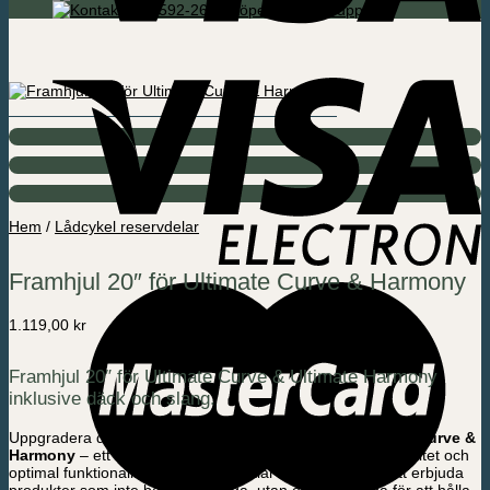
085-592-2695 Köpenhamn / Support
Hem
/
Lådcykel reservdelar
Framhjul 20″ för Ultimate Curve & Harmony
1.119,00
kr
Framhjul 20″ för Ultimate Curve & Ultimate Harmony
inklusive däck och slang.
Uppgradera din cykel med vårt
Framhjul 20″ för Ultimate Curve &
Harmony
– ett hjul som kombinerar dansk design, hög kvalitet och
optimal funktionalitet. Hos Amladcyklar är vi stolta över att erbjuda
produkter som inte bara är snygga, utan också byggda för att hålla