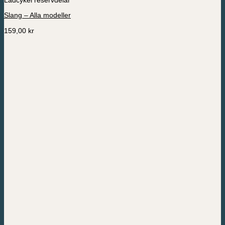
produkten
har
Slang – Alla modeller
flera
varianter.
159,00
kr
De
olika
alternativen
kan
väljas
på
produktsidan