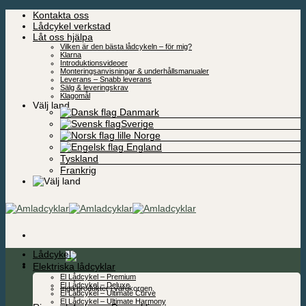
Skip
Kontakta oss
to
Lådcykel verkstad
content
Låt oss hjälpa
Vilken är den bästa lådcykeln – för mig?
Klarna
Introduktionsvideoer
Monteringsanvisningar & underhållsmanualer
Leverans – Snabb leverans
Sälg & leveringskrav
Klagomål
Välj land
Danmark
Sverige
Norge
England
Tyskland
Frankrig
Lådcykel
0,00
kr
Elektriska lådcyklar
El Lådcykel – Premium
El Lådcykel – Deluxe
Inga produkter i varukorgen.
El Lådcykel – Ultimate Curve
El Lådcykel – Ultimate Harmony