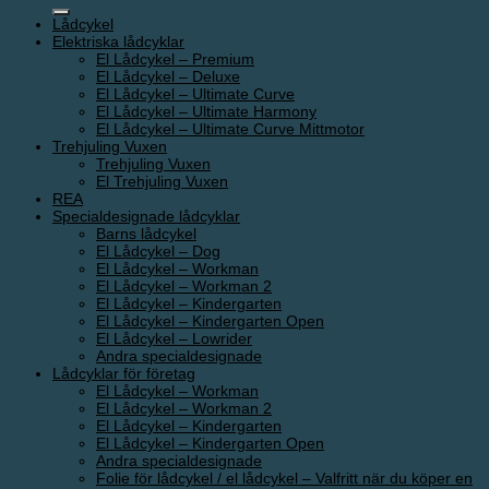
efter:
Lådcykel
Elektriska lådcyklar
El Lådcykel – Premium
El Lådcykel – Deluxe
El Lådcykel – Ultimate Curve
El Lådcykel – Ultimate Harmony
El Lådcykel – Ultimate Curve Mittmotor
Trehjuling Vuxen
Trehjuling Vuxen
El Trehjuling Vuxen
REA
Specialdesignade lådcyklar
Barns lådcykel
El Lådcykel – Dog
El Lådcykel – Workman
El Lådcykel – Workman 2
El Lådcykel – Kindergarten
El Lådcykel – Kindergarten Open
El Lådcykel – Lowrider
Andra specialdesignade
Lådcyklar för företag
El Lådcykel – Workman
El Lådcykel – Workman 2
El Lådcykel – Kindergarten
El Lådcykel – Kindergarten Open
Andra specialdesignade
Folie för lådcykel / el lådcykel – Valfritt när du köper en