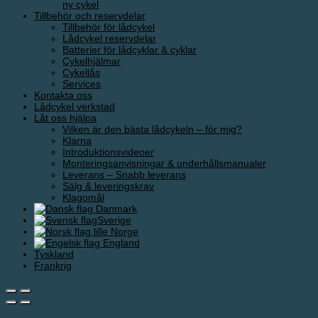
ny cykel
Tillbehör och reservdelar
Tillbehör för lådcykel
Lådcykel reservdelar
Batterier för lådcyklar & cyklar
Cykelhjälmar
Cykellås
Services
Kontakta oss
Lådcykel verkstad
Låt oss hjälpa
Vilken är den bästa lådcykeln – för mig?
Klarna
Introduktionsvideoer
Monteringsanvisningar & underhållsmanualer
Leverans – Snabb leverans
Sälg & leveringskrav
Klagomål
Danmark
Sverige
Norge
England
Tyskland
Frankrig