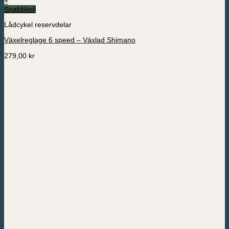
+
Snabbkoll
Lådcykel reservdelar
Växelreglage 6 speed – Växlad Shimano
279,00
kr