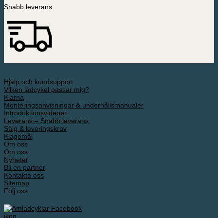
Snabb leverans
Hjälp och kundsupport
Vilken lådcykel passar mig?
Klarna
Monteringsanvisningar & underhållsmanualer
Introduktionsvideoer
Leverans – Snabb leverans
Sälg & leveringskrav
Klagomål
Om oss
Om oss
Nyheter
Bli en partner
Kontakta oss
Sitemap
Följ oss