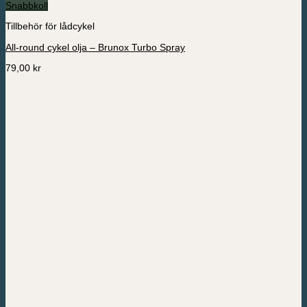
Snabbkoll
Tillbehör för lådcykel
All-round cykel olja – Brunox Turbo Spray
79,00
kr