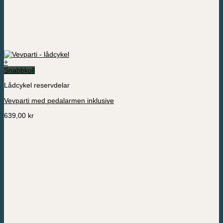
+
Den
Snabbkoll
här
Lådcykel reservdelar
produkten
har
Vevparti med pedalarmen inklusive
flera
varianter.
639,00
kr
De
olika
alternativen
kan
väljas
på
produktsidan