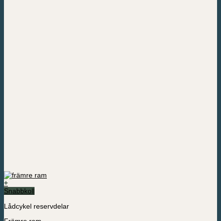
+
Den
Snabbkoll
här
Lådcykel reservdelar
produkten
har
Främre ram