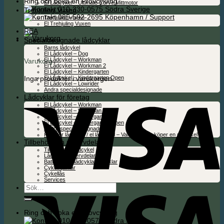
Ring och boka en Provcykling
El Lådcykel – Ultimate Curve Mittmotor
010-330-0575 Södra Sverige
Trehjuling Vuxen
085-592-2695 Köpenhamn / Support
Trehjuling Vuxen
El Trehjuling Vuxen
REA
Specialdesignade lådcyklar
Barns lådcykel
El Lådcykel – Dog
El Lådcykel – Workman
Varukorg
El Lådcykel – Workman 2
El Lådcykel – Kindergarten
Inga produkter i varukorgen.
El Lådcykel – Kindergarten Open
El Lådcykel – Lowrider
Andra specialdesignade
Lådcyklar för företag
El Lådcykel – Workman
El Lådcykel – Workman 2
El Lådcykel – Kindergarten
El Lådcykel – Kindergarten Open
Andra specialdesignade
Folie för lådcykel / el lådcykel – Valfritt när du köper en ny cykel
Tillbehör och reservdelar
Tillbehör för lådcykel
Lådcykel reservdelar
Batterier för lådcyklar & cyklar
Cykelhjälmar
Cykellås
Services
Sök
efter:
Ring och boka en Provcykling
010-330-0575 Södra Sverige