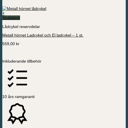
+
Den
Snabbkoll
här
Lådcykel reservdelar
produkten
har
Metall hörnet Ladcykel och El ladcykel – 1 st.
flera
varianter.
559,00
kr
De
olika
alternativen
kan
Inkluderande tillbehör
väljas
på
produktsidan
10 års ramgaranti