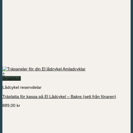
+
Snabbkoll
Lådcykel reservdelar
Träplatta för kassa på El Lådcykel – Bakre (sett från föraren)
889,00
kr