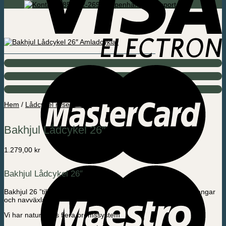
085-592-2695 Köpenhamn / Support
Hem
/
Lådcykel reservdelar
Bakhjul Lådcykel 26″
1.279,00
kr
Bakhjul Lådcykel 26″
Bakhjul 26 ”till vår Lådcykel utan el säljs bland annat däck, slangar
och navväxlar.
Vi har naturligtvis flera bromssystem