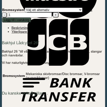
Bromssystem
Rensa
Bakhjul
Lådcykel
Lägg till i varukorg
26"
mängd
Beskrivning
Ytterligare information
Bakhjul Lådcykel 26″
Bakhjul 26 ”till vår Lådcykel utan el säljs bland annat däck, slangar
och navväxlar.
Vi har naturligtvis flera bromssystem
Mekaniska skivbromsar/Disc bromsar, V-bromsar
Bromssystem
(gummiklossar)
Du kanske också gillar …